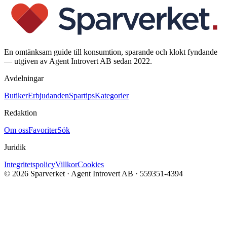
En omtänksam guide till konsumtion, sparande och klokt fyndande
— utgiven av Agent Introvert AB sedan 2022.
Avdelningar
Butiker
Erbjudanden
Spartips
Kategorier
Redaktion
Om oss
Favoriter
Sök
Juridik
Integritetspolicy
Villkor
Cookies
©
2026
Sparverket · Agent Introvert AB · 559351-4394