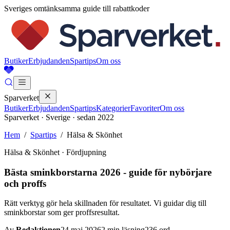
Sveriges omtänksamma guide till rabattkoder
Butiker
Erbjudanden
Spartips
Om oss
Sparverket
Butiker
Erbjudanden
Spartips
Kategorier
Favoriter
Om oss
Sparverket · Sverige · sedan 2022
Hem
/
Spartips
/
Hälsa & Skönhet
Hälsa & Skönhet
· Fördjupning
Bästa sminkborstarna 2026 - guide för nybörjare
och proffs
Rätt verktyg gör hela skillnaden för resultatet. Vi guidar dig till
sminkborstar som ger proffsresultat.
Av
Redaktionen
24 maj 2026
2
min läsning
236
ord