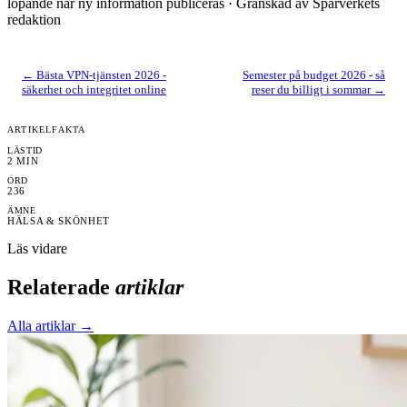
löpande när ny information publiceras
· Granskad av Sparverkets
redaktion
←
Bästa VPN-tjänsten 2026 -
Semester på budget 2026 - så
säkerhet och integritet online
reser du billigt i sommar
→
ARTIKELFAKTA
LÄSTID
2
MIN
ORD
236
ÄMNE
HÄLSA & SKÖNHET
Läs vidare
Relaterade
artiklar
Alla artiklar →