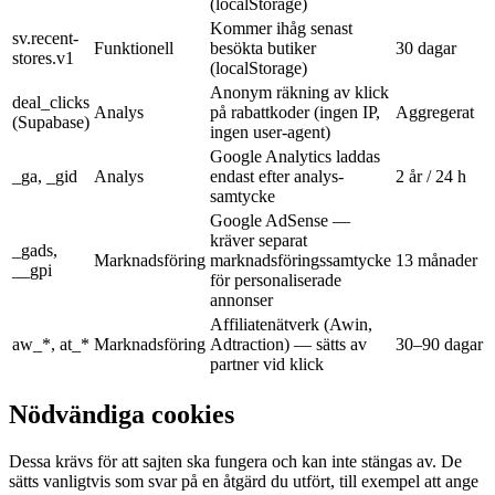
(localStorage)
Kommer ihåg senast
sv.recent-
Funktionell
besökta butiker
30 dagar
stores.v1
(localStorage)
Anonym räkning av klick
deal_clicks
Analys
på rabattkoder (ingen IP,
Aggregerat
(Supabase)
ingen user-agent)
Google Analytics laddas
_ga, _gid
Analys
endast efter analys-
2 år / 24 h
samtycke
Google AdSense —
kräver separat
_gads,
Marknadsföring
marknadsföringssamtycke
13 månader
__gpi
för personaliserade
annonser
Affiliatenätverk (Awin,
aw_*, at_*
Marknadsföring
Adtraction) — sätts av
30–90 dagar
partner vid klick
Nödvändiga cookies
Dessa krävs för att sajten ska fungera och kan inte stängas av. De
sätts vanligtvis som svar på en åtgärd du utfört, till exempel att ange