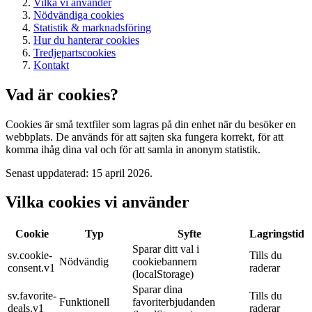
Vilka vi använder
Nödvändiga cookies
Statistik & marknadsföring
Hur du hanterar cookies
Tredjepartscookies
Kontakt
Vad är cookies?
Cookies är små textfiler som lagras på din enhet när du besöker en
webbplats. De används för att sajten ska fungera korrekt, för att
komma ihåg dina val och för att samla in anonym statistik.
Senast uppdaterad: 15 april 2026.
Vilka cookies vi använder
Cookie
Typ
Syfte
Lagringstid
Sparar ditt val i
sv.cookie-
Tills du
Nödvändig
cookiebannern
consent.v1
raderar
(localStorage)
Sparar dina
sv.favorite-
Tills du
Funktionell
favoriterbjudanden
deals.v1
raderar