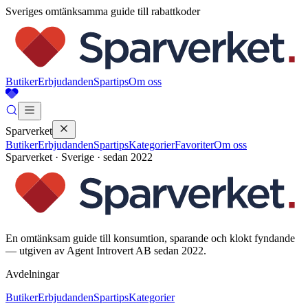
Sveriges omtänksamma guide till rabattkoder
Butiker
Erbjudanden
Spartips
Om oss
Sparverket
Butiker
Erbjudanden
Spartips
Kategorier
Favoriter
Om oss
Sparverket · Sverige · sedan 2022
En omtänksam guide till konsumtion, sparande och klokt fyndande
— utgiven av Agent Introvert AB sedan 2022.
Avdelningar
Butiker
Erbjudanden
Spartips
Kategorier