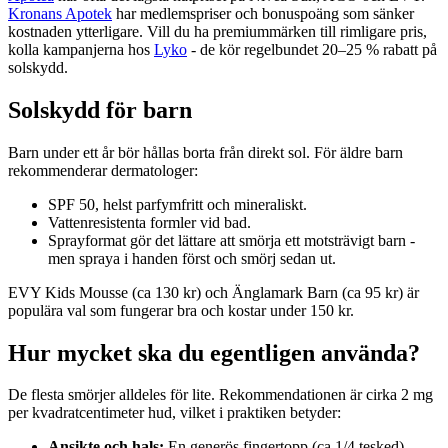
Kronans Apotek
har medlemspriser och bonuspoäng som sänker
kostnaden ytterligare. Vill du ha premiummärken till rimligare pris,
kolla kampanjerna hos
Lyko
- de kör regelbundet 20–25 % rabatt på
solskydd.
Solskydd för barn
Barn under ett år bör hållas borta från direkt sol. För äldre barn
rekommenderar dermatologer:
SPF 50, helst parfymfritt och mineraliskt.
Vattenresistenta formler vid bad.
Sprayformat gör det lättare att smörja ett motsträvigt barn -
men spraya i handen först och smörj sedan ut.
EVY Kids Mousse (ca 130 kr) och Änglamark Barn (ca 95 kr) är
populära val som fungerar bra och kostar under 150 kr.
Hur mycket ska du egentligen använda?
De flesta smörjer alldeles för lite. Rekommendationen är cirka 2 mg
per kvadratcentimeter hud, vilket i praktiken betyder:
Ansikte och hals:
En generös fingertopp (ca 1/4 tesked).