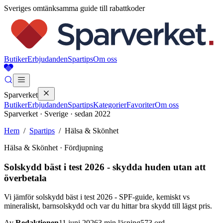
Sveriges omtänksamma guide till rabattkoder
Butiker
Erbjudanden
Spartips
Om oss
Sparverket
Butiker
Erbjudanden
Spartips
Kategorier
Favoriter
Om oss
Sparverket · Sverige · sedan 2022
Hem
/
Spartips
/
Hälsa & Skönhet
Hälsa & Skönhet
· Fördjupning
Solskydd bäst i test 2026 - skydda huden utan att
överbetala
Vi jämför solskydd bäst i test 2026 - SPF-guide, kemiskt vs
mineraliskt, barnsolskydd och var du hittar bra skydd till lägst pris.
Av
Redaktionen
11 juni 2026
3
min läsning
573
ord