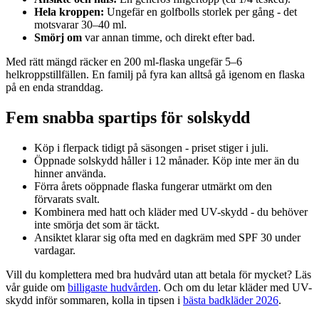
Hela kroppen:
Ungefär en golfbolls storlek per gång - det
motsvarar 30–40 ml.
Smörj om
var annan timme, och direkt efter bad.
Med rätt mängd räcker en 200 ml-flaska ungefär 5–6
helkroppstillfällen. En familj på fyra kan alltså gå igenom en flaska
på en enda stranddag.
Fem snabba spartips för solskydd
Köp i flerpack tidigt på säsongen - priset stiger i juli.
Öppnade solskydd håller i 12 månader. Köp inte mer än du
hinner använda.
Förra årets oöppnade flaska fungerar utmärkt om den
förvarats svalt.
Kombinera med hatt och kläder med UV-skydd - du behöver
inte smörja det som är täckt.
Ansiktet klarar sig ofta med en dagkräm med SPF 30 under
vardagar.
Vill du komplettera med bra hudvård utan att betala för mycket? Läs
vår guide om
billigaste hudvården
. Och om du letar kläder med UV-
skydd inför sommaren, kolla in tipsen i
bästa badkläder 2026
.