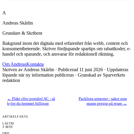
A
Andreas Skårlin
Grundare & Skribent
Bakgrund inom det digitala med erfarenhet från webb, content och
konsumentbeteende. Skriver fördjupande spartips om rabattkoder, e-
handel och sparande, och ansvarar för redaktionell riktning.
Om
Andreas
Kontakta
Skriven av
Andreas Skårlin
· Publicerad
11 juni 2026
· Uppdateras
löpande när ny information publiceras
· Granskad av Sparverkets
redaktion
←
Fläkt eller portabel AC - så
Packlista semester - saker som
kyler du hemmet billigast
sparar pengar på resan
→
ARTIKELFAKTA
LÄSTID
3
MIN
ORD