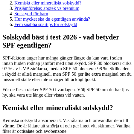
Kemiskt eller mineraliskt solskydd?
Prisjämförelse: apotek vs premium
Solskydd för barn
Hur mycket ska du egentligen använda?
Fem snabba spartips för solskydd
Solskydd bäst i test 2026 - vad betyder
SPF egentligen?
SPF-faktorn anger hur många gånger längre du kan vara i solen
innan huden rodnар jämfört med utan skydd. SPF 30 blockerar cirka
97 % av UVB-strålarna, medan SPF 50 blockerar 98 %. Skillnaden
i skydd är alltså marginell, men SPF 50 ger lite extra marginal om du
missar ett ställe eller inte smörjer tillräckligt tjockt.
För de flesta räcker SPF 30 i vardagen. Välj SPF 50 om du har ljus
hy, ska vara ute länge eller vistas vid vatten.
Kemiskt eller mineraliskt solskydd?
Kemiska solskydd absorberar UV-strålarna och omvandlar dem till
värme. De är lättare att smörja ut och ger inget vitt skimmer. Vanliga
filter är octisalate och avobenzone.