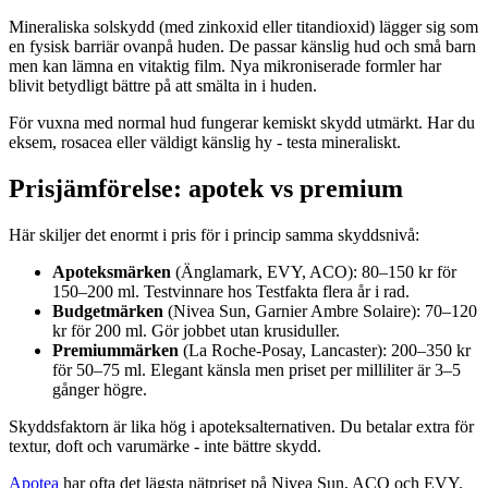
Mineraliska solskydd (med zinkoxid eller titandioxid) lägger sig som
en fysisk barriär ovanpå huden. De passar känslig hud och små barn
men kan lämna en vitaktig film. Nya mikroniserade formler har
blivit betydligt bättre på att smälta in i huden.
För vuxna med normal hud fungerar kemiskt skydd utmärkt. Har du
eksem, rosacea eller väldigt känslig hy - testa mineraliskt.
Prisjämförelse: apotek vs premium
Här skiljer det enormt i pris för i princip samma skyddsnivå:
Apoteksmärken
(Änglamark, EVY, ACO): 80–150 kr för
150–200 ml. Testvinnare hos Testfakta flera år i rad.
Budgetmärken
(Nivea Sun, Garnier Ambre Solaire): 70–120
kr för 200 ml. Gör jobbet utan krusiduller.
Premiummärken
(La Roche-Posay, Lancaster): 200–350 kr
för 50–75 ml. Elegant känsla men priset per milliliter är 3–5
gånger högre.
Skyddsfaktorn är lika hög i apoteksalternativen. Du betalar extra för
textur, doft och varumärke - inte bättre skydd.
Apotea
har ofta det lägsta nätpriset på Nivea Sun, ACO och EVY.