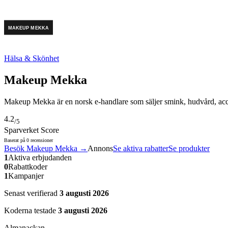
Hälsa & Skönhet
Makeup Mekka
Makeup Mekka är en norsk e-handlare som säljer smink, hudvård, acces
4.2
/5
Sparverket Score
Baserat på
0
recensioner
Besök
Makeup Mekka
→
Annons
Se aktiva rabatter
Se produkter
1
Aktiva erbjudanden
0
Rabattkoder
1
Kampanjer
Senast verifierad
3 augusti 2026
Koderna testade
3 augusti 2026
Almanackan