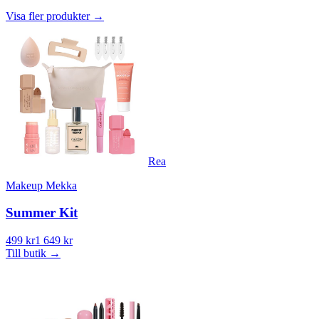
Visa fler produkter
→
Rea
Makeup Mekka
Summer Kit
499 kr
1 649 kr
Till butik
→