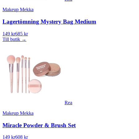
Makeup Mekka
Lagertömning Mystery Bag Medium
149 kr
685 kr
Till butik
→
Rea
Makeup Mekka
Miracle Powder & Brush Set
149 kr
608 kr