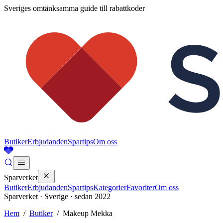
Sveriges omtänksamma guide till rabattkoder
Butiker
Erbjudanden
Spartips
Om oss
Sparverket
Butiker
Erbjudanden
Spartips
Kategorier
Favoriter
Om oss
Sparverket · Sverige · sedan 2022
Hem
/
Butiker
/
Makeup Mekka