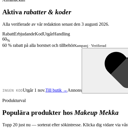
Aktiva
rabatter & koder
Alla verifierade av vår redaktion senast den
3 augusti 2026
.
Rabatt
Erbjudande
Kod
Utgår
Handling
60
%
60 % rabatt på alla borstset och tillbehör
Kampanj
·
Verifierad
Utgår 1 nov.
Till butik →
Annons
INGEN KOD
Produkturval
Populära produkter hos
Makeup Mekka
Topp
20
just nu — sorterat efter sökintresse. Klicka dig vidare via våra