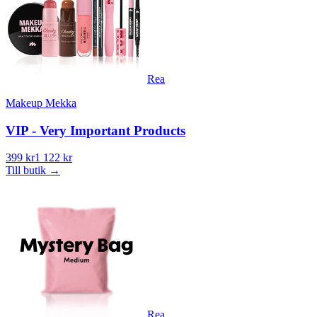
Rea
Makeup Mekka
VIP - Very Important Products
399 kr
1 122 kr
Till butik
→
Rea