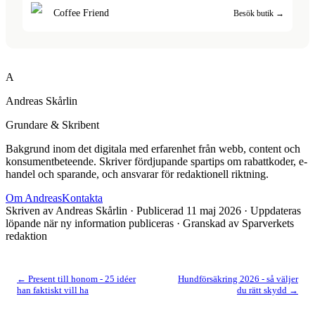
Coffee Friend
Besök butik →
A
Andreas Skårlin
Grundare & Skribent
Bakgrund inom det digitala med erfarenhet från webb, content och
konsumentbeteende. Skriver fördjupande spartips om rabattkoder, e-
handel och sparande, och ansvarar för redaktionell riktning.
Om
Andreas
Kontakta
Skriven av
Andreas Skårlin
· Publicerad
11 maj 2026
· Uppdateras
löpande när ny information publiceras
· Granskad av Sparverkets
redaktion
←
Present till honom - 25 idéer
Hundförsäkring 2026 - så väljer
han faktiskt vill ha
du rätt skydd
→