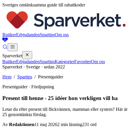
Sveriges omtänksamma guide till rabattkoder
Butiker
Erbjudanden
Spartips
Om oss
Sparverket
Butiker
Erbjudanden
Spartips
Kategorier
Favoriter
Om oss
Sparverket · Sverige · sedan 2022
Hem
/
Spartips
/
Presentguider
Presentguider
· Fördjupning
Present till henne - 25 idéer hon verkligen vill ha
Letar du efter present till flickvännen, mamman eller systern? Här är
25 genomtänkta förslag.
Av
Redaktionen
11 maj 2026
2
min läsning
231
ord