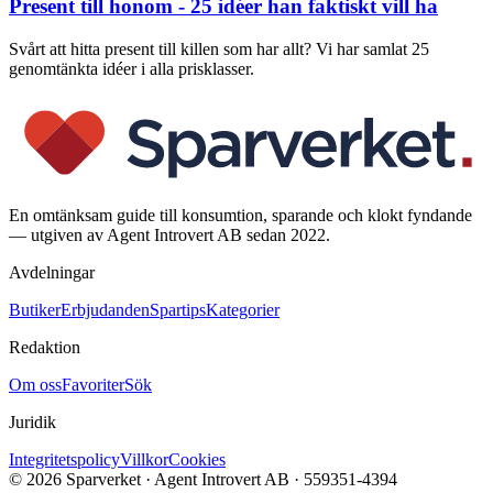
Present till honom - 25 idéer han faktiskt vill ha
Svårt att hitta present till killen som har allt? Vi har samlat 25
genomtänkta idéer i alla prisklasser.
En omtänksam guide till konsumtion, sparande och klokt fyndande
— utgiven av Agent Introvert AB sedan 2022.
Avdelningar
Butiker
Erbjudanden
Spartips
Kategorier
Redaktion
Om oss
Favoriter
Sök
Juridik
Integritetspolicy
Villkor
Cookies
©
2026
Sparverket · Agent Introvert AB · 559351-4394