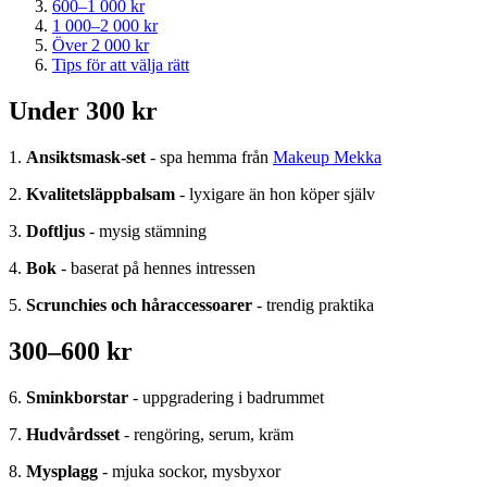
600–1 000 kr
1 000–2 000 kr
Över 2 000 kr
Tips för att välja rätt
Under 300 kr
1.
Ansiktsmask-set
- spa hemma från
Makeup Mekka
2.
Kvalitetsläppbalsam
- lyxigare än hon köper själv
3.
Doftljus
- mysig stämning
4.
Bok
- baserat på hennes intressen
5.
Scrunchies och håraccessoarer
- trendig praktika
300–600 kr
6.
Sminkborstar
- uppgradering i badrummet
7.
Hudvårdsset
- rengöring, serum, kräm
8.
Mysplagg
- mjuka sockor, mysbyxor