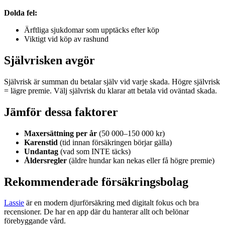
Dolda fel:
Ärftliga sjukdomar som upptäcks efter köp
Viktigt vid köp av rashund
Självrisken avgör
Självrisk är summan du betalar själv vid varje skada. Högre självrisk
= lägre premie. Välj självrisk du klarar att betala vid oväntad skada.
Jämför dessa faktorer
Maxersättning per år
(50 000–150 000 kr)
Karenstid
(tid innan försäkringen börjar gälla)
Undantag
(vad som INTE täcks)
Åldersregler
(äldre hundar kan nekas eller få högre premie)
Rekommenderade försäkringsbolag
Lassie
är en modern djurförsäkring med digitalt fokus och bra
recensioner. De har en app där du hanterar allt och belönar
förebyggande vård.