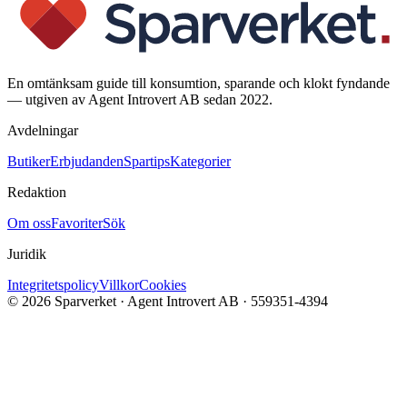
En omtänksam guide till konsumtion, sparande och klokt fyndande
— utgiven av Agent Introvert AB sedan 2022.
Avdelningar
Butiker
Erbjudanden
Spartips
Kategorier
Redaktion
Om oss
Favoriter
Sök
Juridik
Integritetspolicy
Villkor
Cookies
©
2026
Sparverket · Agent Introvert AB · 559351-4394