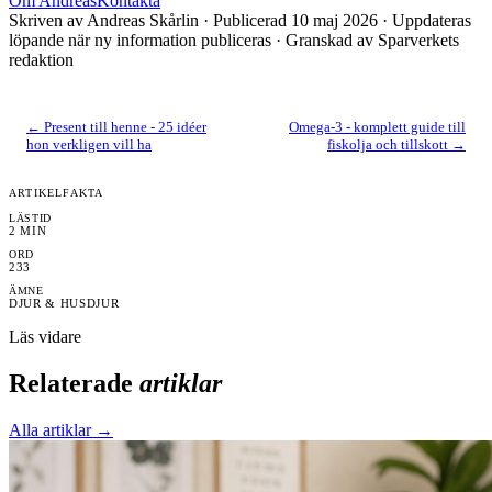
Om
Andreas
Kontakta
Skriven av
Andreas Skårlin
· Publicerad
10 maj 2026
· Uppdateras
löpande när ny information publiceras
· Granskad av Sparverkets
redaktion
←
Present till henne - 25 idéer
Omega-3 - komplett guide till
hon verkligen vill ha
fiskolja och tillskott
→
ARTIKELFAKTA
LÄSTID
2
MIN
ORD
233
ÄMNE
DJUR & HUSDJUR
Läs vidare
Relaterade
artiklar
Alla artiklar →