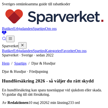
Sveriges omtänksamma guide till rabattkoder
Butiker
Erbjudanden
Spartips
Om oss
Sparverket
Butiker
Erbjudanden
Spartips
Kategorier
Favoriter
Om oss
Sparverket · Sverige · sedan 2022
Hem
/
Spartips
/
Djur & Husdjur
Djur & Husdjur
· Fördjupning
Hundförsäkring 2026 - så väljer du rätt skydd
En hundförsäkring kan spara tusenlappar vid sjukdom eller skada.
Vi guidar dig till rätt försäkring.
Av
Redaktionen
10 maj 2026
2
min läsning
233
ord