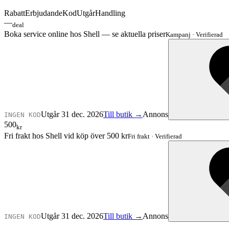
Rabatt
Erbjudande
Kod
Utgår
Handling
—
deal
Boka service online hos Shell — se aktuella priser
Kampanj
·
Verifierad
Utgår 31 dec. 2026
Till butik →
Annons
INGEN KOD
500
kr
Fri frakt hos Shell vid köp över 500 kr
Fri frakt
·
Verifierad
Utgår 31 dec. 2026
Till butik →
Annons
INGEN KOD