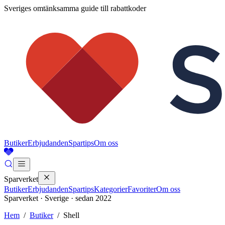
Sveriges omtänksamma guide till rabattkoder
Butiker
Erbjudanden
Spartips
Om oss
Sparverket
Butiker
Erbjudanden
Spartips
Kategorier
Favoriter
Om oss
Sparverket · Sverige · sedan 2022
Hem
/
Butiker
/
Shell