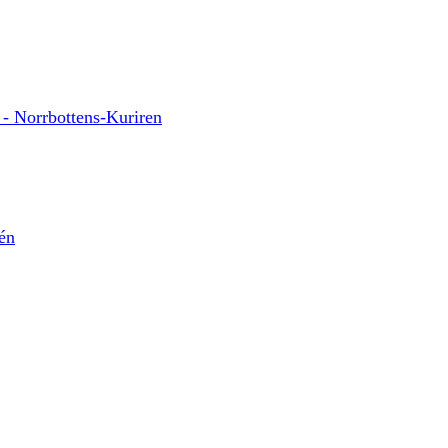
" - Norrbottens-Kuriren
lén