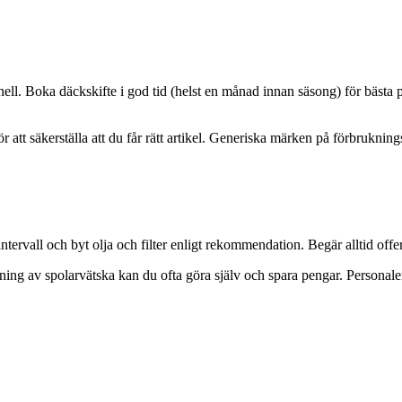
ell. Boka däckskifte i god tid (helst en månad innan säsong) för bästa p
r att säkerställa att du får rätt artikel. Generiska märken på förbrukni
tervall och byt olja och filter enligt rekommendation. Begär alltid offer
ng av spolarvätska kan du ofta göra själv och spara pengar. Personalen 