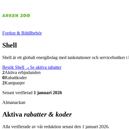
Fordon & Biltillbehör
Shell
Shell är ett globalt energibolag med tankstationer och servicebutiker i
Besök
Shell
→
Se aktiva rabatter
2
Aktiva erbjudanden
0
Rabattkoder
2
Kampanjer
Senast verifierad
1 januari 2026
Almanackan
Aktiva
rabatter & koder
Alla verifierade av vår redaktion senast den
1 januari 2026
.