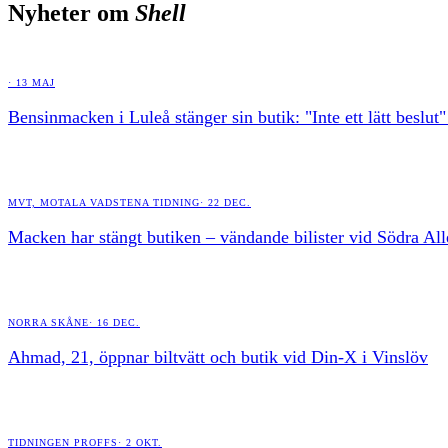
Nyheter om
Shell
·
13 MAJ
Bensinmacken i Luleå stänger sin butik: "Inte ett lätt beslut
MVT, MOTALA VADSTENA TIDNING
·
22 DEC.
Macken har stängt butiken – vändande bilister vid Södra Al
NORRA SKÅNE
·
16 DEC.
Ahmad, 21, öppnar biltvätt och butik vid Din-X i Vinslöv
TIDNINGEN PROFFS
·
2 OKT.