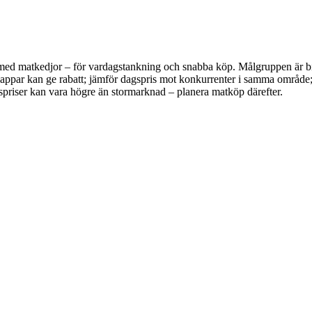
med matkedjor – för vardagstankning och snabba köp. Målgruppen är bilis
ppar kan ge rabatt; jämför dagspris mot konkurrenter i samma område; 
ikspriser kan vara högre än stormarknad – planera matköp därefter.