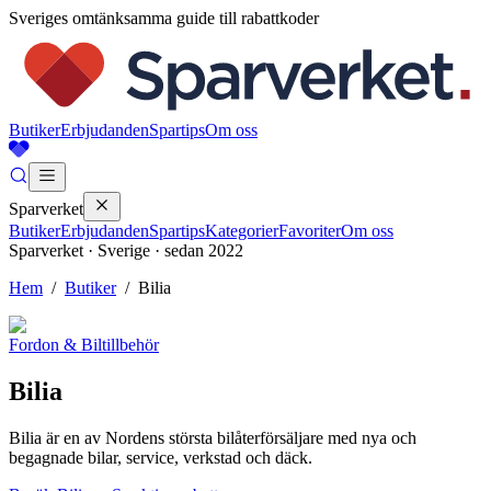
Sveriges omtänksamma guide till rabattkoder
Butiker
Erbjudanden
Spartips
Om oss
Sparverket
Butiker
Erbjudanden
Spartips
Kategorier
Favoriter
Om oss
Sparverket · Sverige · sedan 2022
Hem
/
Butiker
/
Bilia
Fordon & Biltillbehör
Bilia
Bilia är en av Nordens största bilåterförsäljare med nya och
begagnade bilar, service, verkstad och däck.