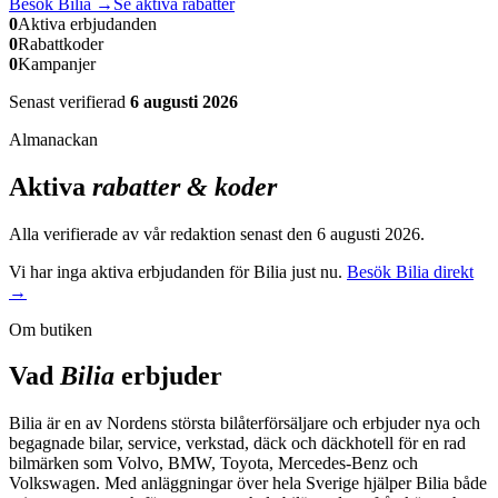
Besök
Bilia
→
Se aktiva rabatter
0
Aktiva erbjudanden
0
Rabattkoder
0
Kampanjer
Senast verifierad
6 augusti 2026
Almanackan
Aktiva
rabatter & koder
Alla verifierade av vår redaktion senast den
6 augusti 2026
.
Vi har inga aktiva erbjudanden för
Bilia
just nu.
Besök
Bilia
direkt
→
Om butiken
Vad
Bilia
erbjuder
Bilia är en av Nordens största bilåterförsäljare och erbjuder nya och
begagnade bilar, service, verkstad, däck och däckhotell för en rad
bilmärken som Volvo, BMW, Toyota, Mercedes-Benz och
Volkswagen. Med anläggningar över hela Sverige hjälper Bilia både