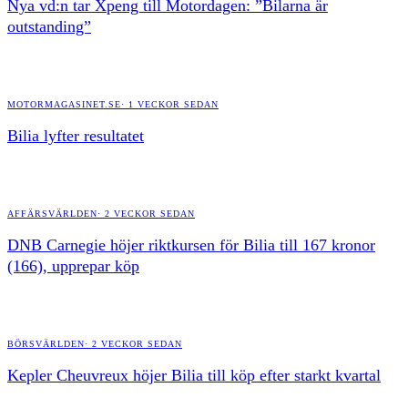
Nya vd:n tar Xpeng till Motordagen: ”Bilarna är
outstanding”
MOTORMAGASINET.SE
·
1 VECKOR SEDAN
Bilia lyfter resultatet
AFFÄRSVÄRLDEN
·
2 VECKOR SEDAN
DNB Carnegie höjer riktkursen för Bilia till 167 kronor
(166), upprepar köp
BÖRSVÄRLDEN
·
2 VECKOR SEDAN
Kepler Cheuvreux höjer Bilia till köp efter starkt kvartal