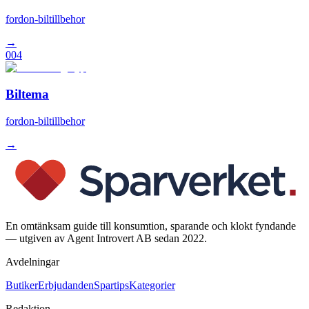
fordon-biltillbehor
→
004
Biltema
fordon-biltillbehor
→
En omtänksam guide till konsumtion, sparande och klokt fyndande
— utgiven av Agent Introvert AB sedan 2022.
Avdelningar
Butiker
Erbjudanden
Spartips
Kategorier
Redaktion