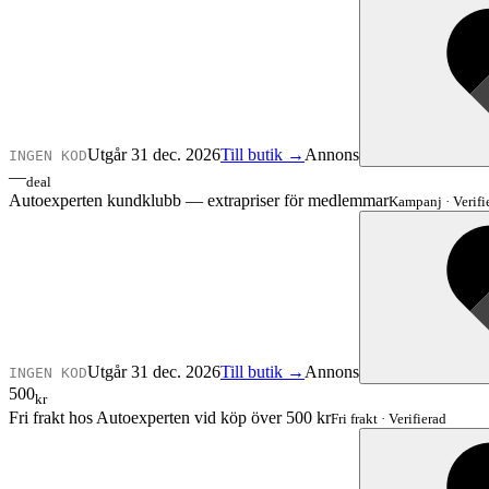
Utgår 31 dec. 2026
Till butik →
Annons
INGEN KOD
—
deal
Autoexperten kundklubb — extrapriser för medlemmar
Kampanj
·
Verifi
Utgår 31 dec. 2026
Till butik →
Annons
INGEN KOD
500
kr
Fri frakt hos Autoexperten vid köp över 500 kr
Fri frakt
·
Verifierad