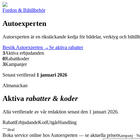
Fordon & Biltillbehör
Autoexperten
Autoexperten är en rikstäckande kedja för bildelar, verktyg och biltil
Besök
Autoexperten
→
Se aktiva rabatter
3
Aktiva erbjudanden
0
Rabattkoder
3
Kampanjer
Senast verifierad
1 januari 2026
Almanackan
Aktiva
rabatter & koder
Alla verifierade av vår redaktion senast den
1 januari 2026
.
Rabatt
Erbjudande
Kod
Utgår
Handling
—
deal
Boka service online hos Autoexperten — se aktuella priser
Kampanj
·
Ve