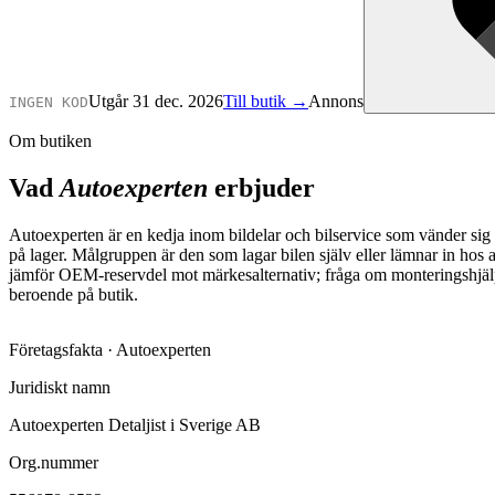
Utgår 31 dec. 2026
Till butik →
Annons
INGEN KOD
Om butiken
Vad
Autoexperten
erbjuder
Autoexperten är en kedja inom bildelar och bilservice som vänder sig t
på lager. Målgruppen är den som lagar bilen själv eller lämnar in hos a
jämför OEM-reservdel mot märkesalternativ; fråga om monteringshjälp 
beroende på butik.
Företagsfakta ·
Autoexperten
Juridiskt namn
Autoexperten Detaljist i Sverige AB
Org.nummer