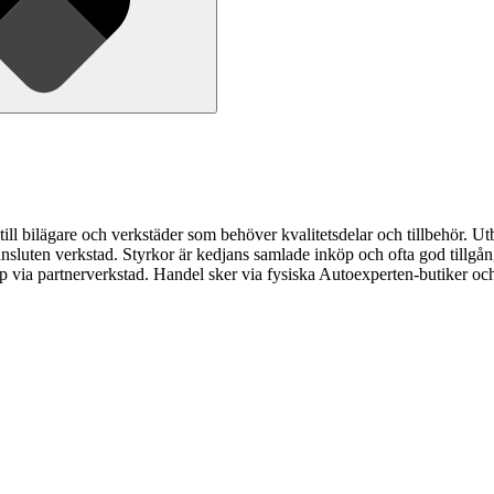
ill bilägare och verkstäder som behöver kvalitetsdelar och tillbehör. Ut
nsluten verkstad. Styrkor är kedjans samlade inköp och ofta god tillgång t
via partnerverkstad. Handel sker via fysiska Autoexperten-butiker och 