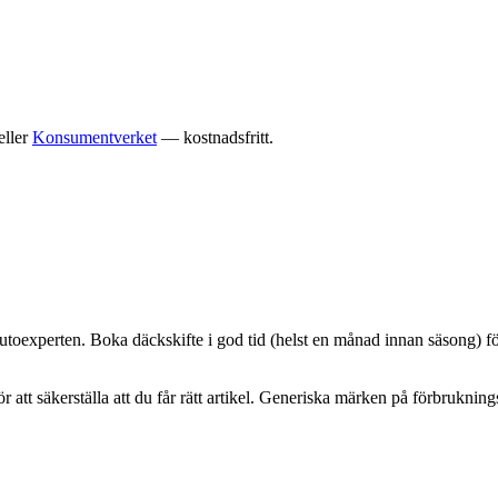
eller
Konsumentverket
— kostnadsfritt.
utoexperten. Boka däckskifte i god tid (helst en månad innan säsong) för
r att säkerställa att du får rätt artikel. Generiska märken på förbrukni