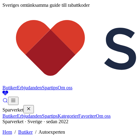
Sveriges omtänksamma guide till rabattkoder
Butiker
Erbjudanden
Spartips
Om oss
Sparverket
Butiker
Erbjudanden
Spartips
Kategorier
Favoriter
Om oss
Sparverket · Sverige · sedan 2022
Hem
/
Butiker
/
Autoexperten