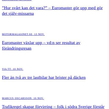
”Hur svårt kan det vara?” – Euromaster gör upp med gör
det själv-missarna
MOTORMAGASINET.SE
·
13 NOV.
Euromaster växlar upp – vd:n ser resultat av
förändringsresan
VIA TT
·
10 NOV.
Fler än två av tre lastbilar har brister på däcken
MARCUS OSCARSSON
·
10 NOV.
Trafikregel skapar förvirring – folk i södra Sverige förstår