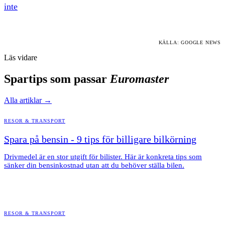
inte
KÄLLA: GOOGLE NEWS
Läs vidare
Spartips som passar
Euromaster
Alla artiklar →
RESOR & TRANSPORT
Spara på bensin - 9 tips för billigare bilkörning
Drivmedel är en stor utgift för bilister. Här är konkreta tips som
sänker din bensinkostnad utan att du behöver ställa bilen.
RESOR & TRANSPORT