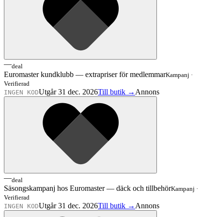
—
deal
Euromaster kundklubb — extrapriser för medlemmar
Kampanj
·
Verifierad
Utgår 31 dec. 2026
Till butik →
Annons
INGEN KOD
—
deal
Säsongskampanj hos Euromaster — däck och tillbehör
Kampanj
·
Verifierad
Utgår 31 dec. 2026
Till butik →
Annons
INGEN KOD