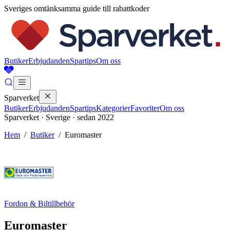
Sveriges omtänksamma guide till rabattkoder
Butiker
Erbjudanden
Spartips
Om oss
Sparverket
Butiker
Erbjudanden
Spartips
Kategorier
Favoriter
Om oss
Sparverket · Sverige · sedan 2022
Hem
/
Butiker
/
Euromaster
Fordon & Biltillbehör
Euromaster