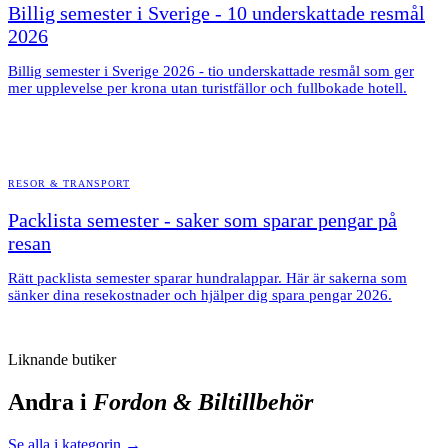
Billig semester i Sverige - 10 underskattade resmål
2026
Billig semester i Sverige 2026 - tio underskattade resmål som ger
mer upplevelse per krona utan turistfällor och fullbokade hotell.
RESOR & TRANSPORT
Packlista semester - saker som sparar pengar på
resan
Rätt packlista semester sparar hundralappar. Här är sakerna som
sänker dina resekostnader och hjälper dig spara pengar 2026.
Liknande butiker
Andra i
Fordon & Biltillbehör
Se alla i kategorin →