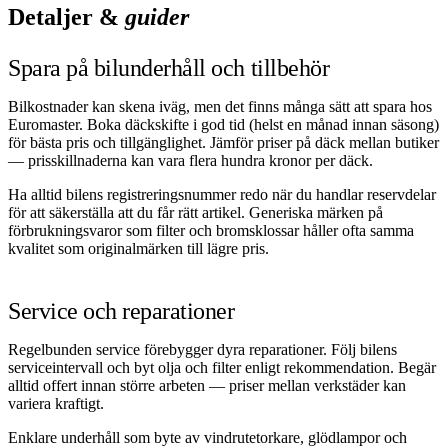
Detaljer &
guider
Spara på bilunderhåll och tillbehör
Bilkostnader kan skena iväg, men det finns många sätt att spara hos
Euromaster. Boka däckskifte i god tid (helst en månad innan säsong)
för bästa pris och tillgänglighet. Jämför priser på däck mellan butiker
— prisskillnaderna kan vara flera hundra kronor per däck.
Ha alltid bilens registreringsnummer redo när du handlar reservdelar
för att säkerställa att du får rätt artikel. Generiska märken på
förbrukningsvaror som filter och bromsklossar håller ofta samma
kvalitet som originalmärken till lägre pris.
Service och reparationer
Regelbunden service förebygger dyra reparationer. Följ bilens
serviceintervall och byt olja och filter enligt rekommendation. Begär
alltid offert innan större arbeten — priser mellan verkstäder kan
variera kraftigt.
Enklare underhåll som byte av vindrutetorkare, glödlampor och