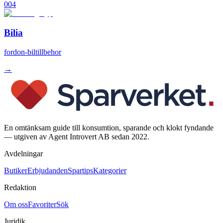
004
Bilia
fordon-biltillbehor
→
En omtänksam guide till konsumtion, sparande och klokt fyndande
— utgiven av Agent Introvert AB sedan 2022.
Avdelningar
Butiker
Erbjudanden
Spartips
Kategorier
Redaktion
Om oss
Favoriter
Sök
Juridik