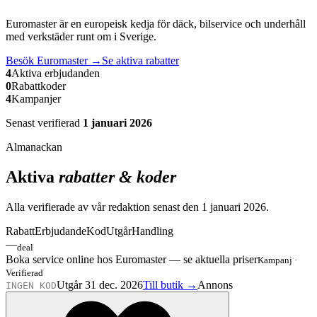
Euromaster är en europeisk kedja för däck, bilservice och underhåll
med verkstäder runt om i Sverige.
Besök
Euromaster
→
Se aktiva rabatter
4
Aktiva erbjudanden
0
Rabattkoder
4
Kampanjer
Senast verifierad
1 januari 2026
Almanackan
Aktiva
rabatter & koder
Alla verifierade av vår redaktion senast den
1 januari 2026
.
Rabatt
Erbjudande
Kod
Utgår
Handling
—
deal
Boka service online hos Euromaster — se aktuella priser
Kampanj
·
Verifierad
Utgår 31 dec. 2026
Till butik →
Annons
INGEN KOD