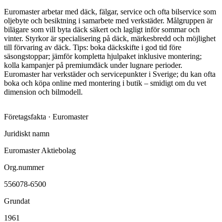
Euromaster arbetar med däck, fälgar, service och ofta bilservice som
oljebyte och besiktning i samarbete med verkstäder. Målgruppen är
bilägare som vill byta däck säkert och lagligt inför sommar och
vinter. Styrkor är specialisering på däck, märkesbredd och möjlighet
till förvaring av däck. Tips: boka däckskifte i god tid före
säsongstoppar; jämför kompletta hjulpaket inklusive montering;
kolla kampanjer på premiumdäck under lugnare perioder.
Euromaster har verkstäder och servicepunkter i Sverige; du kan ofta
boka och köpa online med montering i butik – smidigt om du vet
dimension och bilmodell.
Företagsfakta ·
Euromaster
Juridiskt namn
Euromaster Aktiebolag
Org.nummer
556078-6500
Grundat
1961