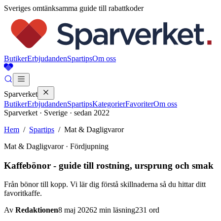
Sveriges omtänksamma guide till rabattkoder
Butiker
Erbjudanden
Spartips
Om oss
Sparverket
Butiker
Erbjudanden
Spartips
Kategorier
Favoriter
Om oss
Sparverket · Sverige · sedan 2022
Hem
/
Spartips
/
Mat & Dagligvaror
Mat & Dagligvaror
· Fördjupning
Kaffebönor - guide till rostning, ursprung och smak
Från bönor till kopp. Vi lär dig förstå skillnaderna så du hittar ditt
favoritkaffe.
Av
Redaktionen
8 maj 2026
2
min läsning
231
ord