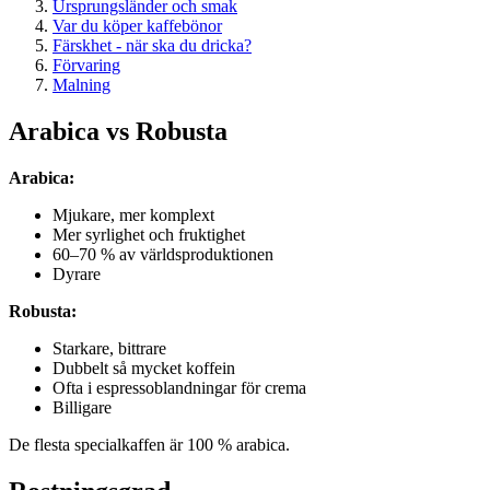
Ursprungsländer och smak
Var du köper kaffebönor
Färskhet - när ska du dricka?
Förvaring
Malning
Arabica vs Robusta
Arabica:
Mjukare, mer komplext
Mer syrlighet och fruktighet
60–70 % av världsproduktionen
Dyrare
Robusta:
Starkare, bittrare
Dubbelt så mycket koffein
Ofta i espressoblandningar för crema
Billigare
De flesta specialkaffen är 100 % arabica.