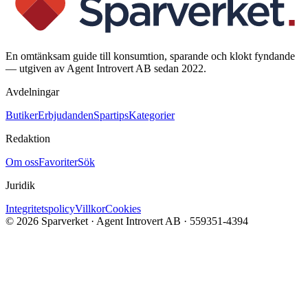
En omtänksam guide till konsumtion, sparande och klokt fyndande
— utgiven av Agent Introvert AB sedan 2022.
Avdelningar
Butiker
Erbjudanden
Spartips
Kategorier
Redaktion
Om oss
Favoriter
Sök
Juridik
Integritetspolicy
Villkor
Cookies
©
2026
Sparverket · Agent Introvert AB · 559351-4394