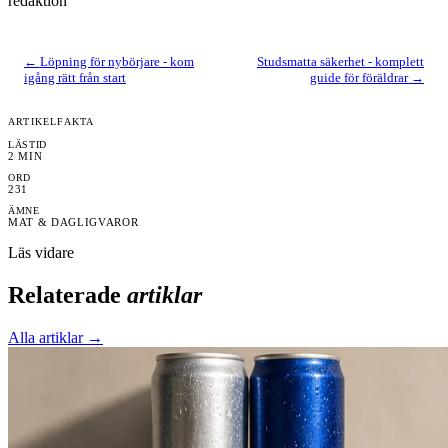
redaktion
←
Löpning för nybörjare - kom
Studsmatta säkerhet - komplett
igång rätt från start
guide för föräldrar
→
ARTIKELFAKTA
LÄSTID
2
MIN
ORD
231
ÄMNE
MAT & DAGLIGVAROR
Läs vidare
Relaterade
artiklar
Alla artiklar →