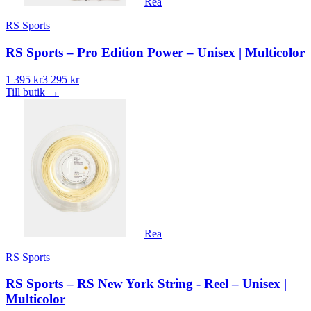
Rea
RS Sports
RS Sports – Pro Edition Power – Unisex | Multicolor
1 395 kr
3 295 kr
Till butik
→
Rea
RS Sports
RS Sports – RS New York String - Reel – Unisex |
Multicolor