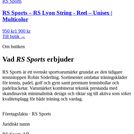
RS Sports
RS Sports – RS Lyon String - Reel – Unisex |
Multicolor
950 kr
1 900 kr
Till butik
→
Om butiken
Vad
RS Sports
erbjuder
RS Sports är ett svenskt sportvarumärke grundat av den tidigare
tennistoppen Robin Söderling. Sortimentet omfattar träningskläder
för tennis, padel, golf och gym samt premium tennisbollar och
padelracketar. Varumärket kombinerar teknisk prestanda med
skandinavisk minimalistisk design och riktar sig till aktiva som söker
kvalitetsplagg för både träning och vardag.
Företagsfakta ·
RS Sports
Juridiskt namn