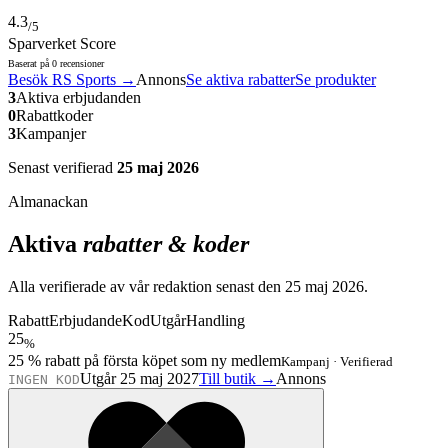
4.3
/5
Sparverket Score
Baserat på
0
recensioner
Besök
RS Sports
→
Annons
Se aktiva rabatter
Se produkter
3
Aktiva erbjudanden
0
Rabattkoder
3
Kampanjer
Senast verifierad
25 maj 2026
Almanackan
Aktiva
rabatter & koder
Alla verifierade av vår redaktion senast den
25 maj 2026
.
Rabatt
Erbjudande
Kod
Utgår
Handling
25
%
25 % rabatt på första köpet som ny medlem
Kampanj
·
Verifierad
Utgår 25 maj 2027
Till butik →
Annons
INGEN KOD