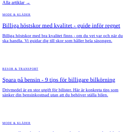
Alla artiklar →
MODE & KLÄDER
Billiga höstskor med kvalitet - guide inför regnet
Billiga höstskor med bra kvalitet finns - om du vet var och när du
ska handla. Vi guidar dig till skor som håller hela säsongen.
RESOR & TRANSPORT
Spara på bensin - 9 tips för billigare bilkörning
Drivmedel är en stor utgift för bilister. Här är konkreta tips som
sänker din bensinkostnad utan att du behöver ställa bilen.
MODE & KLÄDER