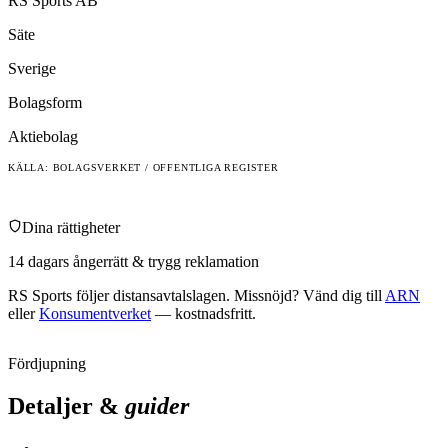
RS Sports AB
Säte
Sverige
Bolagsform
Aktiebolag
KÄLLA: BOLAGSVERKET / OFFENTLIGA REGISTER
Dina rättigheter
14 dagars ångerrätt & trygg reklamation
RS Sports
följer distansavtalslagen. Missnöjd? Vänd dig till
ARN
eller
Konsumentverket
— kostnadsfritt.
Fördjupning
Detaljer &
guider