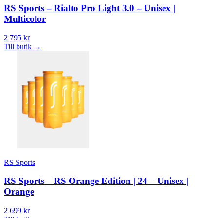
RS Sports – Rialto Pro Light 3.0 – Unisex |
Multicolor
2 795 kr
Till butik
→
RS Sports
RS Sports – RS Orange Edition | 24 – Unisex |
Orange
2 699 kr