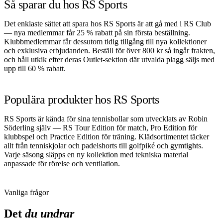
Så sparar du hos RS Sports
Det enklaste sättet att spara hos RS Sports är att gå med i RS Club
— nya medlemmar får 25 % rabatt på sin första beställning.
Klubbmedlemmar får dessutom tidig tillgång till nya kollektioner
och exklusiva erbjudanden. Beställ för över 800 kr så ingår frakten,
och håll utkik efter deras Outlet-sektion där utvalda plagg säljs med
upp till 60 % rabatt.
Populära produkter hos RS Sports
RS Sports är kända för sina tennisbollar som utvecklats av Robin
Söderling själv — RS Tour Edition för match, Pro Edition för
klubbspel och Practice Edition för träning. Klädsortimentet täcker
allt från tenniskjolar och padelshorts till golfpiké och gymtights.
Varje säsong släpps en ny kollektion med tekniska material
anpassade för rörelse och ventilation.
Vanliga frågor
Det
du undrar