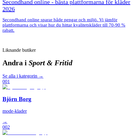
Secondhand online - bästa plattformarna för kläder
2026
Secondhand online sparar både pengar och miljö. Vi jämför
plattformarna och visar hur du hittar kvalitetskläder till 70-90 %
rabatt.
Liknande butiker
Andra i
Sport & Fritid
Se alla i kategorin →
001
Björn Borg
mode-klader
→
002