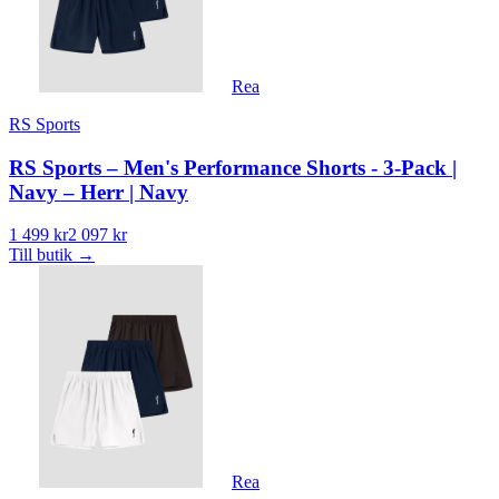
Rea
RS Sports
RS Sports – Men's Performance Shorts - 3-Pack |
Navy – Herr | Navy
1 499 kr
2 097 kr
Till butik
→
Rea