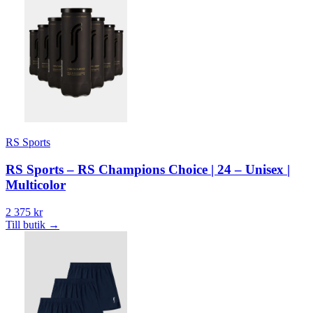
RS Sports
RS Sports – RS Champions Choice | 24 – Unisex |
Multicolor
2 375 kr
Till butik
→