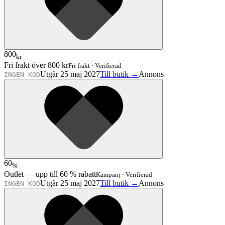
800
kr
Fri frakt över 800 kr
Fri frakt
·
Verifierad
Utgår 25 maj 2027
Till butik →
Annons
INGEN KOD
60
%
Outlet — upp till 60 % rabatt
Kampanj
·
Verifierad
Utgår 25 maj 2027
Till butik →
Annons
INGEN KOD