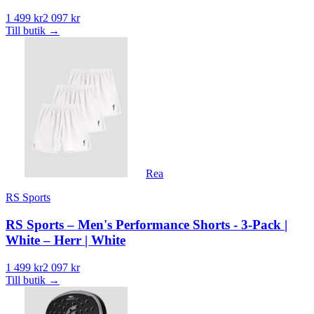
1 499 kr
2 097 kr
Till butik
→
Rea
RS Sports
RS Sports – Men's Performance Shorts - 3-Pack |
White – Herr | White
1 499 kr
2 097 kr
Till butik
→