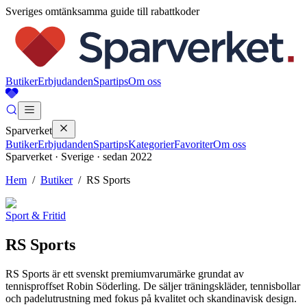
Sveriges omtänksamma guide till rabattkoder
Butiker
Erbjudanden
Spartips
Om oss
Sparverket
Butiker
Erbjudanden
Spartips
Kategorier
Favoriter
Om oss
Sparverket · Sverige · sedan 2022
Hem
/
Butiker
/
RS Sports
Sport & Fritid
RS Sports
RS Sports är ett svenskt premiumvarumärke grundat av
tennisproffset Robin Söderling. De säljer träningskläder, tennisbollar
och padelutrustning med fokus på kvalitet och skandinavisk design.