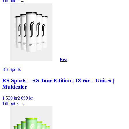
Till butik
→
Rea
RS Sports
RS Sports – RS Tour Edition | 18 rör – Unisex |
Multicolor
1 530 kr
2 699 kr
Till butik
→