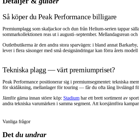
Detaljer &
guider
Så köper du Peak Performance billigare
Premiumplagg som skaljackor och dun från Helium-serien tappar sällan i
sommarkollektionen reas ut i augusti–september. Mellandagsrean och
Outletbutikerna är den andra stora sparvägen: i bland annat Barkarby
lever i flera säsonger med små designändringar kan förra årets modell v
Tekniska plagg — värt premiumpriset?
Peak Performance positionerar sig i premiumsegmentet: tekniska memb
för skidåkning, mellanlager för touring — får du ofta lång livslängd f
Jämför gärna innan större köp:
Stadium
har ett brett sortiment av spo
andra tekniska varumärken i samma segment. Att korsjämföra kampanje
Vanliga frågor
Det
du undrar