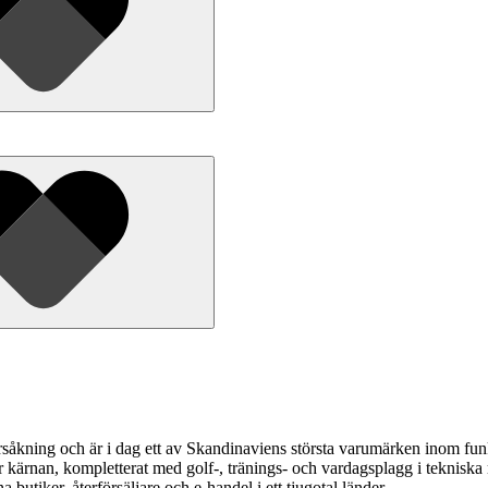
åkning och är i dag ett av Skandinaviens största varumärken inom funk
r kärnan, kompletterat med golf-, tränings- och vardagsplagg i tekniska
tiker, återförsäljare och e-handel i ett tjugotal länder.