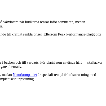
u på vårvintern när butikerna rensar inför sommaren, medan
r.
e till kraftigt sänkta priser. Eftersom Peak Performance-plagg ofta
 i backen och till vardags. För plagg som används hårt — skaljackor
gare alternativ.
gg, medan
Naturkompaniet
är specialisten på friluftsutrustning med
mplett skiduppsättning.