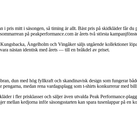
 pris mitt i säsongen, så timing är allt. Bäst pris på skidkläder får d
 sommarrean på peakperformance.com är årets två största kampanjfönste
, Kungsbacka, Ängelholm och Vingåker säljs utgående kollektioner löpand
ara nästan identisk med årets — till en bråkdel av priset.
ran, dun med hög fyllkraft och skandinavisk design som fungerar både
ör pengarna, medan rena vardagsplagg som t-shirts konkurrerar med billi
rtkläder i fler prisklasser och säljer även utvalda Peak Performance-pla
r mellan kedjorna inför säsongsstarten kan spara tusenlappar på en ko