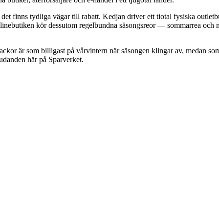
finns tydliga vägar till rabatt. Kedjan driver ett tiotal fysiska outl
 Onlinebutiken kör dessutom regelbundna säsongsreor — sommarrea och m
ackor är som billigast på vårvintern när säsongen klingar av, medan som
bjudanden här på Sparverket.