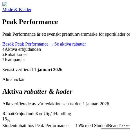
Mode & Kläder
Peak Performance
Peak Performance är ett svenskt premiumvarumärke för sportkläder oc
Besök
Peak Performance
→
Se aktiva rabatter
4
Aktiva erbjudanden
2
Rabattkoder
2
Kampanjer
Senast verifierad
1 januari 2026
Almanackan
Aktiva
rabatter & koder
Alla verifierade av vår redaktion senast den
1 januari 2026
.
Rabatt
Erbjudande
Kod
Utgår
Handling
15
%
Studentrabatt hos Peak Performance — 15% med StudentBeans
Rabat