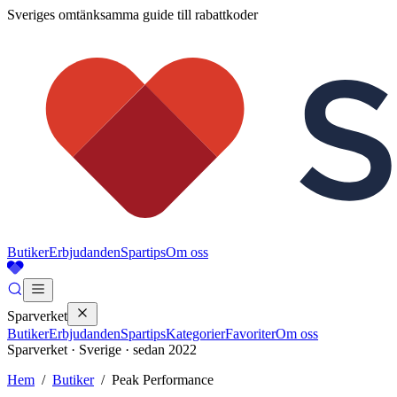
Sveriges omtänksamma guide till rabattkoder
Butiker
Erbjudanden
Spartips
Om oss
Sparverket
Butiker
Erbjudanden
Spartips
Kategorier
Favoriter
Om oss
Sparverket · Sverige · sedan 2022
Hem
/
Butiker
/
Peak Performance