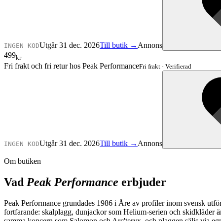
Utgår 31 dec. 2026
Till butik →
Annons
INGEN KOD
499
kr
Fri frakt och fri retur hos Peak Performance
Fri frakt
·
Verifierad
Utgår 31 dec. 2026
Till butik →
Annons
INGEN KOD
Om butiken
Vad
Peak Performance
erbjuder
Peak Performance grundades 1986 i Åre av profiler inom svensk utförs
fortfarande: skalplagg, dunjackor som Helium-serien och skidkläder ä
samma koncern som Salomon och Arc'teryx, och plaggen säljs via egna bu