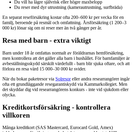
Du vill ha lägre självrisk eller högre maxbelopp
Du reser med dyr utrustning (kamerautrustning, surfbräda)
En separat reseförsäkring kostar ofta 200–600 kr per vecka för en
familj, beroende på resmål och omfattning. Årsförsäkring (1 200–3
000 kr) lönar sig om ni reser mer än två gånger per år.
Resa med barn - extra viktigt
Barn under 18 år omfattas normalt av föräldrarnas hemförsäkring,
men kontrollera att det gäller alla barn i hushållet. För barnfamiljer är
avbeställningsskydd särskilt värdefullt - barn blir sjuka oftare, och att
förlora en resa värd 15 000–30 000 kr svider.
När du bokar paketresor via
Solresor
eller andra researrangörer ingår
ofta ett grundläggande resegarantiskydd via Kammarkollegiet. Men
det skyddar dig vid researrangörens konkurs - inte vid sjukdom eller
olycka.
Kreditkortsförsäkring - kontrollera
villkoren
Många kreditkort (SAS Mastercard, Eurocard Gold, Amex)