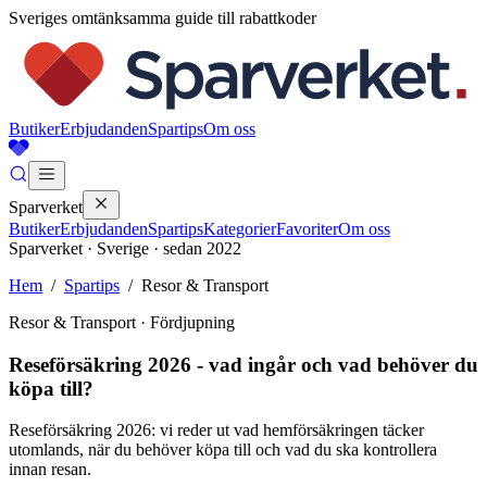
Sveriges omtänksamma guide till rabattkoder
Butiker
Erbjudanden
Spartips
Om oss
Sparverket
Butiker
Erbjudanden
Spartips
Kategorier
Favoriter
Om oss
Sparverket · Sverige · sedan 2022
Hem
/
Spartips
/
Resor & Transport
Resor & Transport
· Fördjupning
Reseförsäkring 2026 - vad ingår och vad behöver du
köpa till?
Reseförsäkring 2026: vi reder ut vad hemförsäkringen täcker
utomlands, när du behöver köpa till och vad du ska kontrollera
innan resan.