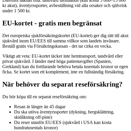
Däremot saknas ofta: tandvård utomlands (kan kosta 5 000–15 000
kr akut), äventyrssporter, avbeställning vid alla orsaker och självrisk
under 1 500 kr.
EU-kortet - gratis men begränsat
Det europeiska sjukförsäkringskortet (EU-kortet) ger dig rätt till akut
sjukvård inom EU/EES till samma villkor som landets invånare.
Beställ gratis via Försäkringskassan - det tar cirka en vecka.
Viktigt att veta: EU-kortet täcker inte hemtransport, tandvård eller
privat sjukvård. I länder med höga patientavgifter (Spanien,
Grekland) kan du fortfarande behöva betala tusentals kronor ur egen
ficka. Se kortet som ett komplement, inte en fullständig försäkring.
När behöver du separat reseförsäkring?
Du bör köpa till en separat reseförsäkring om:
Resan är längre än 45 dagar
Du ska utöva äventyrssporter (dykning, bergsklättring,
skidåkning off-piste)
Du reser utanför EU/EES (sjukvård i USA kan kosta
hundratusentals kronor)