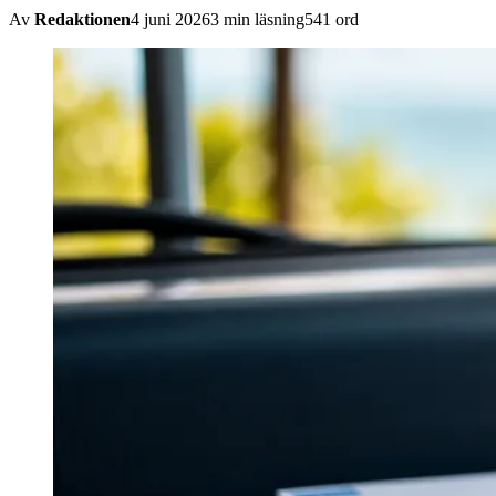
Av
Redaktionen
4 juni 2026
3
min läsning
541
ord