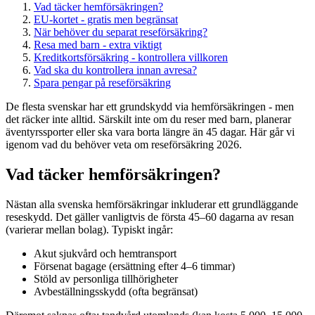
Vad täcker hemförsäkringen?
EU-kortet - gratis men begränsat
När behöver du separat reseförsäkring?
Resa med barn - extra viktigt
Kreditkortsförsäkring - kontrollera villkoren
Vad ska du kontrollera innan avresa?
Spara pengar på reseförsäkring
De flesta svenskar har ett grundskydd via hemförsäkringen - men
det räcker inte alltid. Särskilt inte om du reser med barn, planerar
äventyrssporter eller ska vara borta längre än 45 dagar. Här går vi
igenom vad du behöver veta om reseförsäkring 2026.
Vad täcker hemförsäkringen?
Nästan alla svenska hemförsäkringar inkluderar ett grundläggande
reseskydd. Det gäller vanligtvis de första 45–60 dagarna av resan
(varierar mellan bolag). Typiskt ingår:
Akut sjukvård och hemtransport
Försenat bagage (ersättning efter 4–6 timmar)
Stöld av personliga tillhörigheter
Avbeställningsskydd (ofta begränsat)