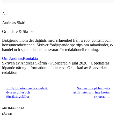
A
Andreas Skårlin
Grundare & Skribent
Bakgrund inom det digitala med erfarenhet från webb, content och
konsumentbeteende. Skriver fördjupande spartips om rabattkoder, e-
handel och sparande, och ansvarar för redaktionell riktning.
Om
Andreas
Kontakta
Skriven av
Andreas Skårlin
· Publicerad
4 juni 2026
· Uppdateras
löpande när ny information publiceras
· Granskad av Sparverkets
redaktion
←
Hyrbil utomlands - undvik
Sommarlov på budget -
dyra avgifter och
aktiviteter som inte kostar
försäkringsfällor
skjortan
→
ARTIKELFAKTA
LÄSTID