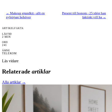
←
Makeup grundkit - allt en
Present till honom - 25 idéer han
nybörjare behöver
faktiskt vill ha
→
ARTIKELFAKTA
LÄSTID
2
MIN
ORD
241
ÄMNE
TELEKOM
Läs vidare
Relaterade
artiklar
Alla artiklar →