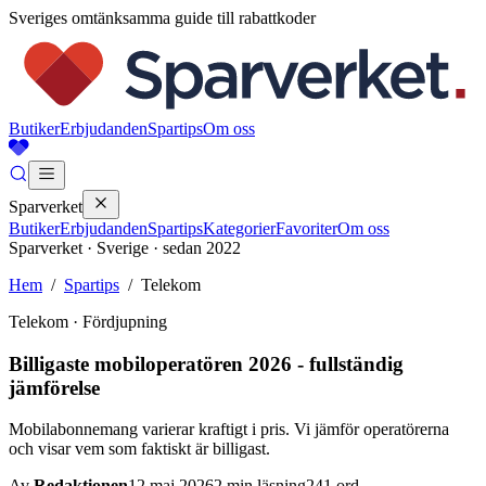
Sveriges omtänksamma guide till rabattkoder
Butiker
Erbjudanden
Spartips
Om oss
Sparverket
Butiker
Erbjudanden
Spartips
Kategorier
Favoriter
Om oss
Sparverket · Sverige · sedan 2022
Hem
/
Spartips
/
Telekom
Telekom
· Fördjupning
Billigaste mobiloperatören 2026 - fullständig
jämförelse
Mobilabonnemang varierar kraftigt i pris. Vi jämför operatörerna
och visar vem som faktiskt är billigast.
Av
Redaktionen
12 maj 2026
2
min läsning
241
ord