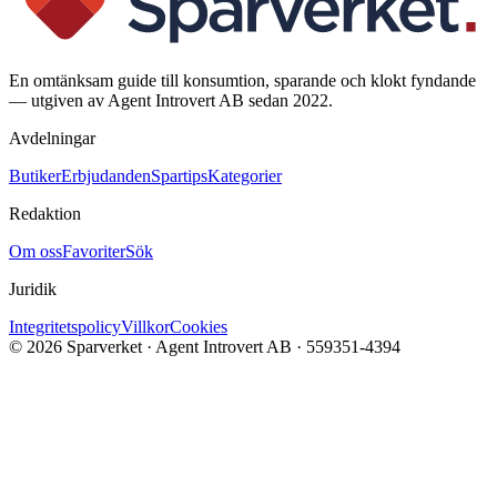
En omtänksam guide till konsumtion, sparande och klokt fyndande
— utgiven av Agent Introvert AB sedan 2022.
Avdelningar
Butiker
Erbjudanden
Spartips
Kategorier
Redaktion
Om oss
Favoriter
Sök
Juridik
Integritetspolicy
Villkor
Cookies
©
2026
Sparverket · Agent Introvert AB · 559351-4394