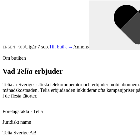
Utgår 7 sep.
Till butik →
Annons
INGEN KOD
Om butiken
Vad
Telia
erbjuder
Telia är Sveriges största telekomoperatör och erbjuder mobilabonneman
månadskostnaden. Telia erbjudanden inkluderar ofta kampanjpriser p
i de flesta tätorter.
Företagsfakta ·
Telia
Juridiskt namn
Telia Sverige AB