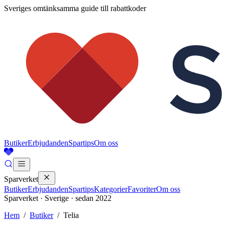
Sveriges omtänksamma guide till rabattkoder
Butiker
Erbjudanden
Spartips
Om oss
Sparverket
Butiker
Erbjudanden
Spartips
Kategorier
Favoriter
Om oss
Sparverket · Sverige · sedan 2022
Hem
/
Butiker
/
Telia