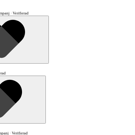
mpanj
·
Verifierad
erad
mpanj
·
Verifierad