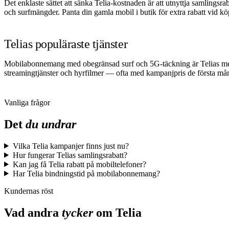
Det enklaste sättet att sänka Telia-kostnaden är att utnyttja samlin
och surfmängder. Panta din gamla mobil i butik för extra rabatt vid kö
Telias populäraste tjänster
Mobilabonnemang med obegränsad surf och 5G-täckning är Telias mest s
streamingtjänster och hyrfilmer — ofta med kampanjpris de första må
Vanliga frågor
Det
du undrar
Vilka Telia kampanjer finns just nu?
Hur fungerar Telias samlingsrabatt?
Kan jag få Telia rabatt på mobiltelefoner?
Har Telia bindningstid på mobilabonnemang?
Kundernas röst
Vad andra
tycker
om
Telia