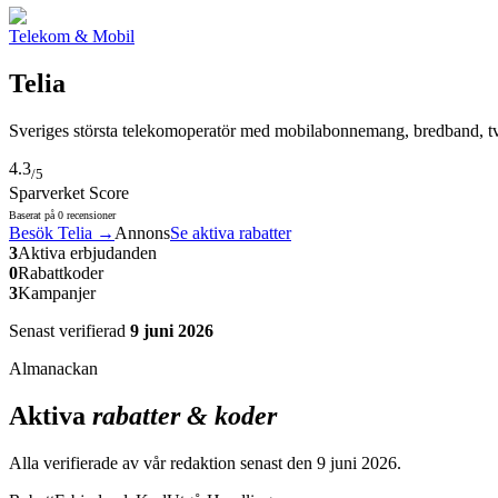
Telekom & Mobil
Telia
Sveriges största telekomoperatör med mobilabonnemang, bredband, tv-
4.3
/5
Sparverket Score
Baserat på
0
recensioner
Besök
Telia
→
Annons
Se aktiva rabatter
3
Aktiva erbjudanden
0
Rabattkoder
3
Kampanjer
Senast verifierad
9 juni 2026
Almanackan
Aktiva
rabatter & koder
Alla verifierade av vår redaktion senast den
9 juni 2026
.