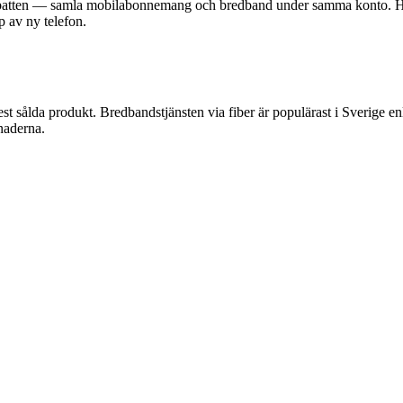
gsrabatten — samla mobilabonnemang och bredband under samma konto. Hål
p av ny telefon.
ålda produkt. Bredbandstjänsten via fiber är populärast i Sverige enl
naderna.