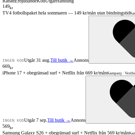
Rabatt
Erbjudande
Kod
Utgår
Handling
149
kr
TV4 fotbollspaket hela sommaren — 149 kr/mån utan bindningstid
Ka
Utgår 31 aug.
Till butik →
Annons
INGEN KOD
669
kr
iPhone 17 + obegränsad surf + Netflix från 669 kr/mån
Kampanj
·
Verifi
Utgår 7 sep.
Till butik →
Annons
INGEN KOD
569
kr
Samsung Galaxy S26 + obegränsad surf + Netflix från 569 kr/mån
Ka