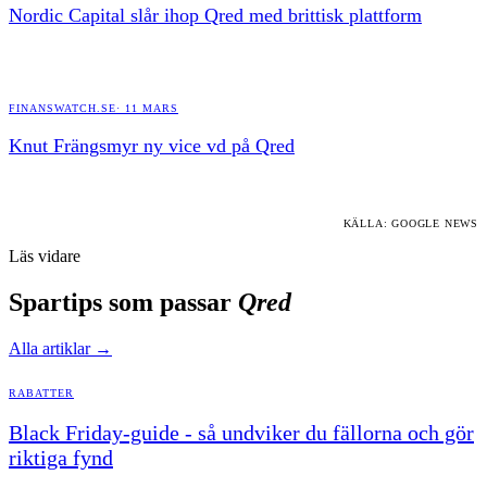
Nordic Capital slår ihop Qred med brittisk plattform
FINANSWATCH.SE
·
11 MARS
Knut Frängsmyr ny vice vd på Qred
KÄLLA: GOOGLE NEWS
Läs vidare
Spartips som passar
Qred
Alla artiklar →
RABATTER
Black Friday-guide - så undviker du fällorna och gör
riktiga fynd