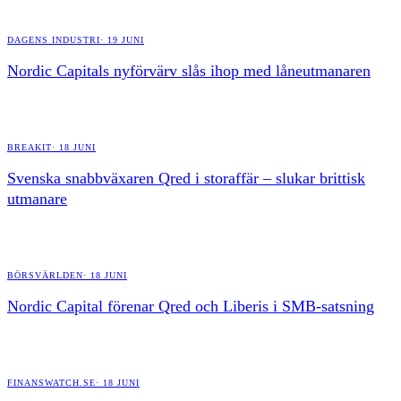
DAGENS INDUSTRI
·
19 JUNI
Nordic Capitals nyförvärv slås ihop med låneutmanaren
BREAKIT
·
18 JUNI
Svenska snabbväxaren Qred i storaffär – slukar brittisk
utmanare
BÖRSVÄRLDEN
·
18 JUNI
Nordic Capital förenar Qred och Liberis i SMB-satsning
FINANSWATCH.SE
·
18 JUNI