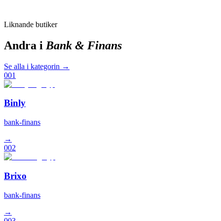
Liknande butiker
Andra i
Bank & Finans
Se alla i kategorin →
001
Binly
bank-finans
→
002
Brixo
bank-finans
→
003