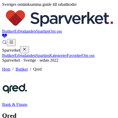
Sveriges omtänksamma guide till rabattkoder
Butiker
Erbjudanden
Spartips
Om oss
Sparverket
Butiker
Erbjudanden
Spartips
Kategorier
Favoriter
Om oss
Sparverket · Sverige · sedan 2022
Hem
/
Butiker
/
Qred
Bank & Finans
Qred