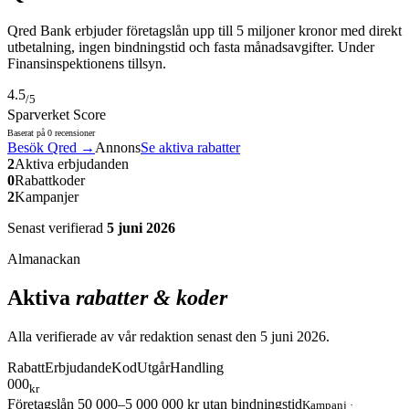
Qred Bank erbjuder företagslån upp till 5 miljoner kronor med direkt
utbetalning, ingen bindningstid och fasta månadsavgifter. Under
Finansinspektionens tillsyn.
4.5
/5
Sparverket Score
Baserat på
0
recensioner
Besök
Qred
→
Annons
Se aktiva rabatter
2
Aktiva erbjudanden
0
Rabattkoder
2
Kampanjer
Senast verifierad
5 juni 2026
Almanackan
Aktiva
rabatter & koder
Alla verifierade av vår redaktion senast den
5 juni 2026
.
Rabatt
Erbjudande
Kod
Utgår
Handling
000
kr
Företagslån 50 000–5 000 000 kr utan bindningstid
Kampanj
·