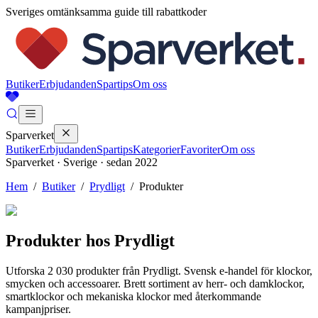
Sveriges omtänksamma guide till rabattkoder
Butiker
Erbjudanden
Spartips
Om oss
Sparverket
Butiker
Erbjudanden
Spartips
Kategorier
Favoriter
Om oss
Sparverket · Sverige · sedan 2022
Hem
/
Butiker
/
Prydligt
/
Produkter
Produkter hos
Prydligt
Utforska
2 030
produkter från
Prydligt
.
Svensk e-handel för klockor,
smycken och accessoarer. Brett sortiment av herr- och damklockor,
smartklockor och mekaniska klockor med återkommande
kampanjpriser.