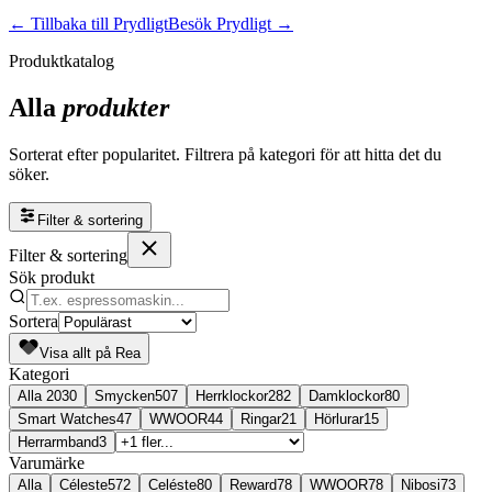
← Tillbaka till
Prydligt
Besök
Prydligt
→
Produktkatalog
Alla
produkter
Sorterat efter popularitet. Filtrera på kategori för att hitta det du
söker.
Filter & sortering
Filter & sortering
Sök produkt
Sortera
Visa allt på Rea
Kategori
Alla
2030
Smycken
507
Herrklockor
282
Damklockor
80
Smart Watches
47
WWOOR
44
Ringar
21
Hörlurar
15
Herrarmband
3
Varumärke
Alla
Céleste
572
Celéste
80
Reward
78
WWOOR
78
Nibosi
73