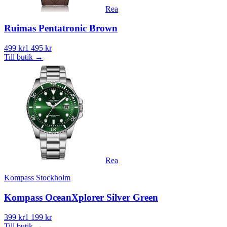
Rea
Ruimas Pentatronic Brown
499 kr
1 495 kr
Till butik
→
Rea
Kompass Stockholm
Kompass OceanXplorer Silver Green
399 kr
1 199 kr
Till butik
→