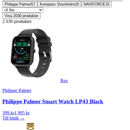
Philippe Palmer
57
Kompass Stockholm
20
NAVIFORCE
15
Visa
2030
produkter
2 030 produkter
Rea
Philippe Palmer
Philippe Palmer Smart Watch LP43 Black
399 kr
1 995 kr
Till butik
→