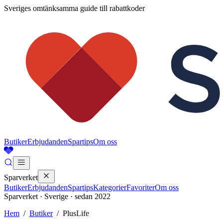
Sveriges omtänksamma guide till rabattkoder
Butiker
Erbjudanden
Spartips
Om oss
Sparverket
Butiker
Erbjudanden
Spartips
Kategorier
Favoriter
Om oss
Sparverket · Sverige · sedan 2022
Hem
/
Butiker
/
PlusLife