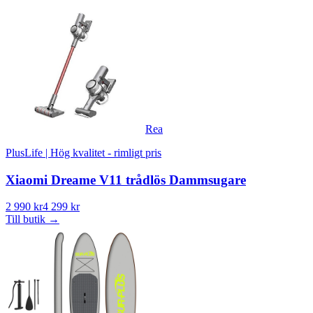
Rea
PlusLife | Hög kvalitet - rimligt pris
Xiaomi Dreame V11 trådlös Dammsugare
2 990 kr
4 299 kr
Till butik
→