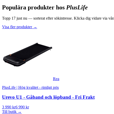
Populära produkter hos
PlusLife
Topp
17
just nu — sorterat efter sökintresse. Klicka dig vidare via våra
Visa fler produkter
→
Rea
PlusLife | Hög kvalitet - rimligt pris
Urevo U1 - Gåband och löpband - Fri Frakt
3 990 kr
6 990 kr
Till butik
→