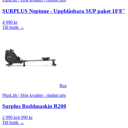
SURPLUS Neptune - Uppblåsbara SUP paket 10'8"
4 990 kr
Till butik
→
Rea
PlusLife | Hög kvalitet - rimligt pris
Surplus Roddmaskin R200
2 990 kr
4 990 kr
Till butik
→