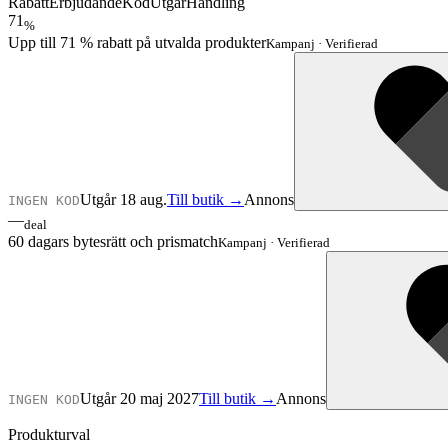
Rabatt
Erbjudande
Kod
Utgår
Handling
71
%
Upp till 71 % rabatt på utvalda produkter
Kampanj
·
Verifierad
Utgår 18 aug.
Till butik →
Annons
INGEN KOD
—
deal
60 dagars bytesrätt och prismatch
Kampanj
·
Verifierad
Utgår 20 maj 2027
Till butik →
Annons
INGEN KOD
Produkturval