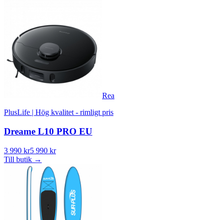
Rea
PlusLife | Hög kvalitet - rimligt pris
Dreame L10 PRO EU
3 990 kr
5 990 kr
Till butik
→