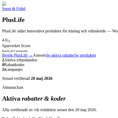
Sport & Fritid
PlusLife
PlusLife säljer innovativa produkter för träning och välmående — Walk
4.0
/5
Sparverket Score
Baserat på
0
recensioner
Besök
PlusLife
→
Annons
Se aktiva rabatter
Se produkter
2
Aktiva erbjudanden
0
Rabattkoder
2
Kampanjer
Senast verifierad
20 maj 2026
Almanackan
Aktiva
rabatter & koder
Alla verifierade av vår redaktion senast den
20 maj 2026
.