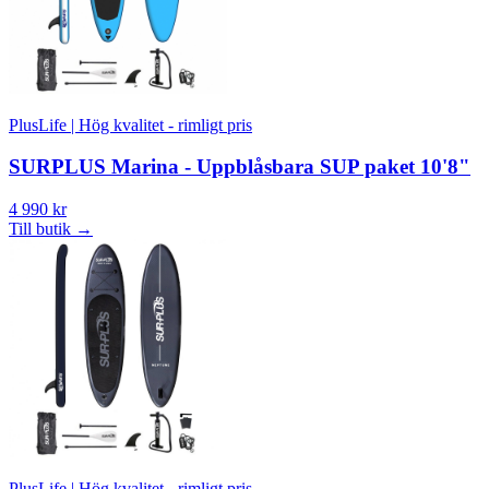
PlusLife | Hög kvalitet - rimligt pris
SURPLUS Marina - Uppblåsbara SUP paket 10'8"
4 990 kr
Till butik
→
PlusLife | Hög kvalitet - rimligt pris