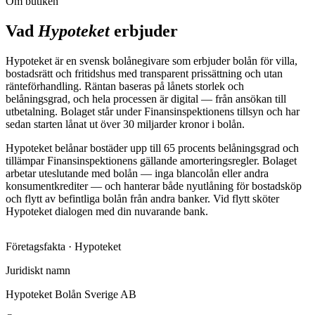
Om butiken
Vad
Hypoteket
erbjuder
Hypoteket är en svensk bolånegivare som erbjuder bolån för villa,
bostadsrätt och fritidshus med transparent prissättning och utan
ränteförhandling. Räntan baseras på lånets storlek och
belåningsgrad, och hela processen är digital — från ansökan till
utbetalning. Bolaget står under Finansinspektionens tillsyn och har
sedan starten lånat ut över 30 miljarder kronor i bolån.
Hypoteket belånar bostäder upp till 65 procents belåningsgrad och
tillämpar Finansinspektionens gällande amorteringsregler. Bolaget
arbetar uteslutande med bolån — inga blancolån eller andra
konsumentkrediter — och hanterar både nyutlåning för bostadsköp
och flytt av befintliga bolån från andra banker. Vid flytt sköter
Hypoteket dialogen med din nuvarande bank.
Företagsfakta ·
Hypoteket
Juridiskt namn
Hypoteket Bolån Sverige AB