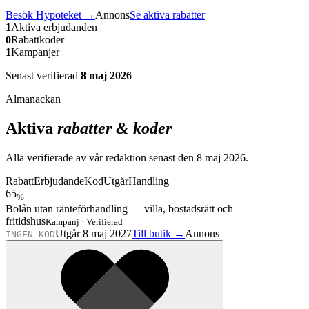
Besök
Hypoteket
→
Annons
Se aktiva rabatter
1
Aktiva erbjudanden
0
Rabattkoder
1
Kampanjer
Senast verifierad
8 maj 2026
Almanackan
Aktiva
rabatter & koder
Alla verifierade av vår redaktion senast den
8 maj 2026
.
Rabatt
Erbjudande
Kod
Utgår
Handling
65
%
Bolån utan ränteförhandling — villa, bostadsrätt och
fritidshus
Kampanj
·
Verifierad
Utgår 8 maj 2027
Till butik →
Annons
INGEN KOD