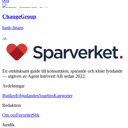
004
ChangeGroup
bank-finans
→
En omtänksam guide till konsumtion, sparande och klokt fyndande
— utgiven av Agent Introvert AB sedan 2022.
Avdelningar
Butiker
Erbjudanden
Spartips
Kategorier
Redaktion
Om oss
Favoriter
Sök
Juridik