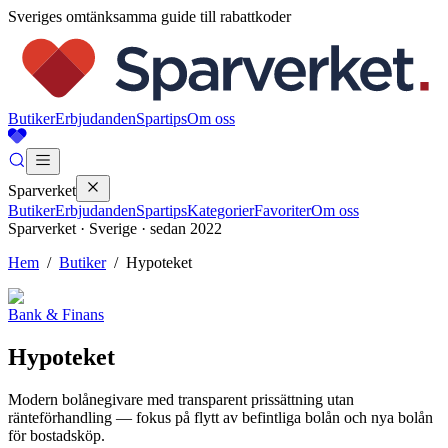
Sveriges omtänksamma guide till rabattkoder
Butiker
Erbjudanden
Spartips
Om oss
Sparverket
Butiker
Erbjudanden
Spartips
Kategorier
Favoriter
Om oss
Sparverket · Sverige · sedan 2022
Hem
/
Butiker
/
Hypoteket
Bank & Finans
Hypoteket
Modern bolånegivare med transparent prissättning utan
ränteförhandling — fokus på flytt av befintliga bolån och nya bolån
för bostadsköp.