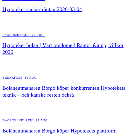
Hypoteket sänker räntan 2026-03-04
EKONOMIFOKUS
·
27 AUG.
Hypoteket bolån | Vårt omdöme | Räntor &amp; villkor
2026
BREAKIT.SE
·
15 AUG.
Bolåneutmanaren Borgo köper konkurrenten Hypotekets
teknik – och kanske resten också
DAGENS INDUSTRI
·
15 AUG.
Bolåneutmanaren Borgo köper Hypotekets plattform