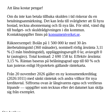
Att låna kostar pengar!
Om du inte kan betala tillbaka skulden i tid riskerar du en
betalningsanmärkning. Det kan leda till svårigheter att få hyra
bostad, teckna abonnemang och få nya lån. För stöd, vänd dig
till budget- och skuldrådgivningen i din kommun.
Kontaktuppgifter finns på
konsumentverket.se
.
Räkneexempel: Bolån på 1 500 000 kr med 30 års
återbetalningstid (360 månader), nominell rörlig årsränta 3,11
% (3 mån bindningstid), uppläggningsavgift 0 kr, aviavgift 0
kr (autogiro). Total kostnad: 2 690 158 kr. Effektiv årsränta:
3,15 %. Räntan baseras på belåningsgrad upp till 60 % och
kan justeras enligt Hypotekets gällande räntekarta.
Från 20 november 2026 gäller en ny konsumentkreditlag
(2026:1011) med sänkt räntetak och andra villkor för nya
kreditavtal. Siffrorna ovan är långivarens egna och verifieras
löpande — uppgifter som tecknas efter det datumet kan skilja
sig från exemplet.