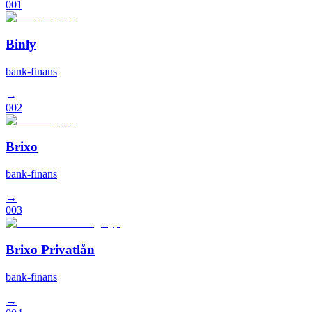
001
Binly
bank-finans
→
002
Brixo
bank-finans
→
003
Brixo Privatlån
bank-finans
→