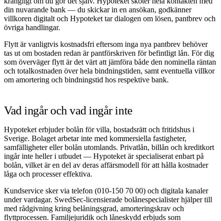
krångligt om du gör det själv. Hypoteket sköter hela kontakten med
din nuvarande bank — du skickar in en ansökan, godkänner
villkoren digitalt och Hypoteket tar dialogen om lösen, pantbrev och
övriga handlingar.
Flytt är vanligtvis kostnadsfri eftersom inga nya pantbrev behöver
tas ut om bostaden redan är pantförskriven för befintligt lån. För dig
som överväger flytt är det värt att jämföra både den nominella räntan
och totalkostnaden över hela bindningstiden, samt eventuella villkor
om amortering och bindningstid hos respektive bank.
Vad ingår och vad ingår inte
Hypoteket erbjuder bolån för villa, bostadsrätt och fritidshus i
Sverige. Bolaget arbetar inte med kommersiella fastigheter,
samfälligheter eller bolån utomlands. Privatlån, billån och kreditkort
ingår inte heller i utbudet — Hypoteket är specialiserat enbart på
bolån, vilket är en del av deras affärsmodell för att hålla kostnader
låga och processer effektiva.
Kundservice sker via telefon (010-150 70 00) och digitala kanaler
under vardagar. SwedSec-licensierade bolånespecialister hjälper till
med rådgivning kring belåningsgrad, amorteringskrav och
flyttprocessen. Familjejuridik och låneskydd erbjuds som