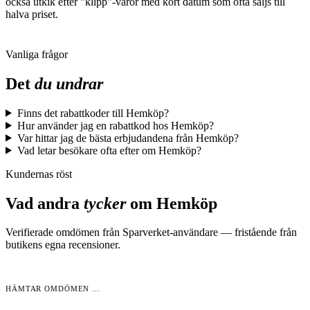
också utkik efter "klipp"-varor med kort datum som ofta säljs till
halva priset.
Vanliga frågor
Det
du undrar
Finns det rabattkoder till Hemköp?
Hur använder jag en rabattkod hos Hemköp?
Var hittar jag de bästa erbjudandena från Hemköp?
Vad letar besökare ofta efter om Hemköp?
Kundernas röst
Vad andra
tycker
om
Hemköp
Verifierade omdömen från Sparverket-användare — fristående från
butikens egna recensioner.
HÄMTAR OMDÖMEN …