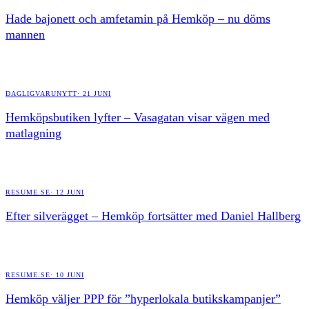
Hade bajonett och amfetamin på Hemköp – nu döms
mannen
DAGLIGVARUNYTT
·
21 JUNI
Hemköpsbutiken lyfter – Vasagatan visar vägen med
matlagning
RESUME.SE
·
12 JUNI
Efter silverägget – Hemköp fortsätter med Daniel Hallberg
RESUME.SE
·
10 JUNI
Hemköp väljer PPP för ”hyperlokala butikskampanjer”