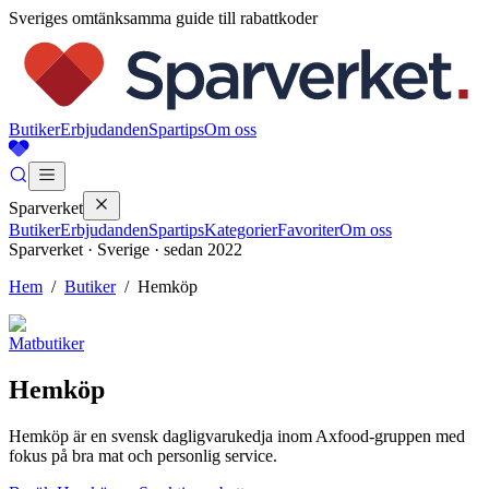
Sveriges omtänksamma guide till rabattkoder
Butiker
Erbjudanden
Spartips
Om oss
Sparverket
Butiker
Erbjudanden
Spartips
Kategorier
Favoriter
Om oss
Sparverket · Sverige · sedan 2022
Hem
/
Butiker
/
Hemköp
Matbutiker
Hemköp
Hemköp är en svensk dagligvarukedja inom Axfood-gruppen med
fokus på bra mat och personlig service.