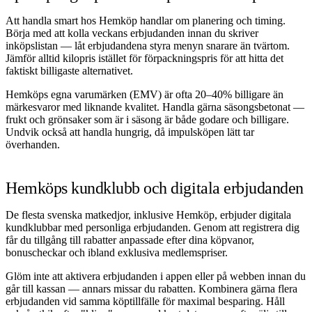
Att handla smart hos Hemköp handlar om planering och timing.
Börja med att kolla veckans erbjudanden innan du skriver
inköpslistan — låt erbjudandena styra menyn snarare än tvärtom.
Jämför alltid kilopris istället för förpackningspris för att hitta det
faktiskt billigaste alternativet.
Hemköps egna varumärken (EMV) är ofta 20–40% billigare än
märkesvaror med liknande kvalitet. Handla gärna säsongsbetonat —
frukt och grönsaker som är i säsong är både godare och billigare.
Undvik också att handla hungrig, då impulsköpen lätt tar
överhanden.
Hemköps kundklubb och digitala erbjudanden
De flesta svenska matkedjor, inklusive Hemköp, erbjuder digitala
kundklubbar med personliga erbjudanden. Genom att registrera dig
får du tillgång till rabatter anpassade efter dina köpvanor,
bonuscheckar och ibland exklusiva medlemspriser.
Glöm inte att aktivera erbjudanden i appen eller på webben innan du
går till kassan — annars missar du rabatten. Kombinera gärna flera
erbjudanden vid samma köptillfälle för maximal besparing. Håll