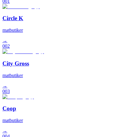
001
Circle K
matbutiker
→
002
City Gross
matbutiker
→
003
Coop
matbutiker
→
004