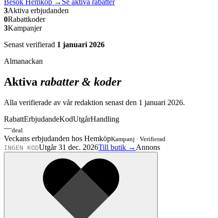
Besök
Hemköp
→
Se aktiva rabatter
3
Aktiva erbjudanden
0
Rabattkoder
3
Kampanjer
Senast verifierad
1 januari 2026
Almanackan
Aktiva
rabatter & koder
Alla verifierade av vår redaktion senast den
1 januari 2026
.
Rabatt
Erbjudande
Kod
Utgår
Handling
—
deal
Veckans erbjudanden hos Hemköp
Kampanj
·
Verifierad
Utgår 31 dec. 2026
Till butik →
Annons
INGEN KOD