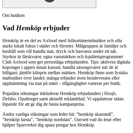
Om butiken
Vad
Hemköp
erbjuder
Hemköp är en del av Axfood med fullsortimentsbutiker och ofta
starkt lokalt fokus i städer och förorter. Målgruppen är familjer och
hushåll som vill handla mat, dryck och basvaror under ett tak.
Styrkor är färskvaror, egna varumärken och lojalitetsprogrammet
Club Axfood som ger personliga erbjudanden. Tips: aktivera digitala
kuponger i appen innan kassan; handla säsongsvaror när de är
billigast; jämför kilopris mellan märken. Hemköp finns som fysiska
matbutiker över landet; många erbjuder även hemleverans eller
upphämtning via mat på nätet – tillgänglighet varierar per butik.
Populära sökningar inkluderar Hemköp erbjudanden i Hosjö,
Delsbo, Opaltorget samt aktuellt reklamblad. Vi uppdaterar sidan
löpande för att ge dig de bästa kampanjerna.
Andra vanliga sökningar som leder hit: "hemköp skanstull",
"hemköp farsta", "hemköp nordstan". Oavsett vad du letar efter
hjälper Sparverket dig spara pengar hos Hemköp.