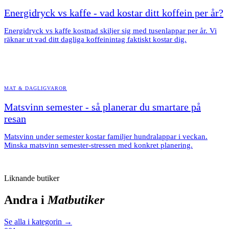
Energidryck vs kaffe - vad kostar ditt koffein per år?
Energidryck vs kaffe kostnad skiljer sig med tusenlappar per år. Vi
räknar ut vad ditt dagliga koffeinintag faktiskt kostar dig.
MAT & DAGLIGVAROR
Matsvinn semester - så planerar du smartare på
resan
Matsvinn under semester kostar familjer hundralappar i veckan.
Minska matsvinn semester-stressen med konkret planering.
Liknande butiker
Andra i
Matbutiker
Se alla i kategorin →