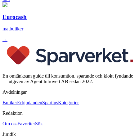
Eurocash
matbutiker
→
En omtänksam guide till konsumtion, sparande och klokt fyndande
— utgiven av Agent Introvert AB sedan 2022.
Avdelningar
Butiker
Erbjudanden
Spartips
Kategorier
Redaktion
Om oss
Favoriter
Sök
Juridik