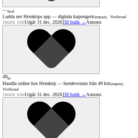
—
deal
Ladda ner Hemköps app — digitala kuponger
Kampanj
·
Verifierad
Utgår 31 dec. 2026
Till butik →
Annons
INGEN KOD
49
kr
Handla online hos Hemköp — hemleverans från 49 kr
Kampanj
·
Verifierad
Utgår 31 dec. 2026
Till butik →
Annons
INGEN KOD