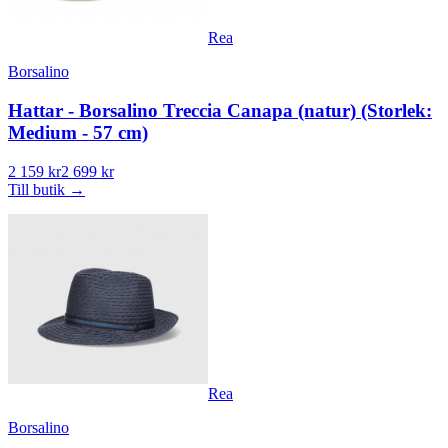
Rea
Borsalino
Hattar - Borsalino Treccia Canapa (natur) (Storlek:
Medium - 57 cm)
2 159 kr
2 699 kr
Till butik
→
Rea
Borsalino