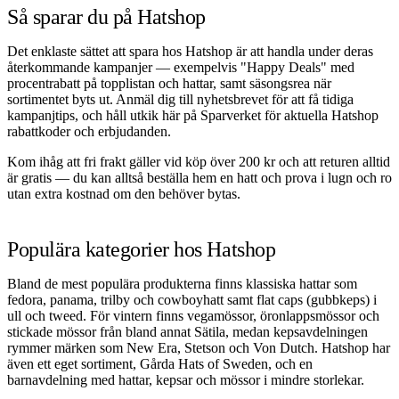
Så sparar du på Hatshop
Det enklaste sättet att spara hos Hatshop är att handla under deras
återkommande kampanjer — exempelvis "Happy Deals" med
procentrabatt på topplistan och hattar, samt säsongsrea när
sortimentet byts ut. Anmäl dig till nyhetsbrevet för att få tidiga
kampanjtips, och håll utkik här på Sparverket för aktuella Hatshop
rabattkoder och erbjudanden.
Kom ihåg att fri frakt gäller vid köp över 200 kr och att returen alltid
är gratis — du kan alltså beställa hem en hatt och prova i lugn och ro
utan extra kostnad om den behöver bytas.
Populära kategorier hos Hatshop
Bland de mest populära produkterna finns klassiska hattar som
fedora, panama, trilby och cowboyhatt samt flat caps (gubbkeps) i
ull och tweed. För vintern finns vegamössor, öronlappsmössor och
stickade mössor från bland annat Sätila, medan kepsavdelningen
rymmer märken som New Era, Stetson och Von Dutch. Hatshop har
även ett eget sortiment, Gårda Hats of Sweden, och en
barnavdelning med hattar, kepsar och mössor i mindre storlekar.