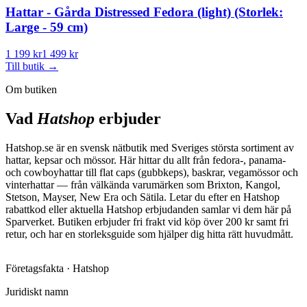
Hattar - Gårda Distressed Fedora (light) (Storlek:
Large - 59 cm)
1 199 kr
1 499 kr
Till butik
→
Om butiken
Vad
Hatshop
erbjuder
Hatshop.se är en svensk nätbutik med Sveriges största sortiment av
hattar, kepsar och mössor. Här hittar du allt från fedora-, panama-
och cowboyhattar till flat caps (gubbkeps), baskrar, vegamössor och
vinterhattar — från välkända varumärken som Brixton, Kangol,
Stetson, Mayser, New Era och Sätila. Letar du efter en Hatshop
rabattkod eller aktuella Hatshop erbjudanden samlar vi dem här på
Sparverket. Butiken erbjuder fri frakt vid köp över 200 kr samt fri
retur, och har en storleksguide som hjälper dig hitta rätt huvudmått.
Företagsfakta ·
Hatshop
Juridiskt namn