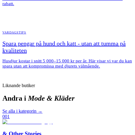
rabatt.
VARDAGSTIPS
Spara pengar på hund och katt - utan att tumma på
kvaliteten
Husdjur kostar i snitt 5 000–15 000 kr per år. Här visar vi var du kan
spara utan att kompromissa med djurets välmående.
Liknande butiker
Andra i
Mode & Kläder
Se alla i kategorin →
001
& Other Stories