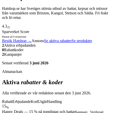
Hatshop.se har Sveriges största utbud av hattar, kepsar och mössor
från varumärken som Brixton, Kangol, Stetson och Sätila. Fri frakt
och fri retur.
4.3
/5
Sparverket Score
Baserat på
0
recensioner
Besök
Hatshop
→
Annons
Se aktiva rabatter
Se produkter
2
Aktiva erbjudanden
0
Rabattkoder
2
Kampanjer
Senast verifierad
3 juni 2026
Almanackan
Aktiva
rabatter & koder
Alla verifierade av vår redaktion senast den
3 juni 2026
.
Rabatt
Erbjudande
Kod
Utgår
Handling
15
%
Happy Deals — 15 % på topplistan och hattar
Kampanj
·
Verifierad