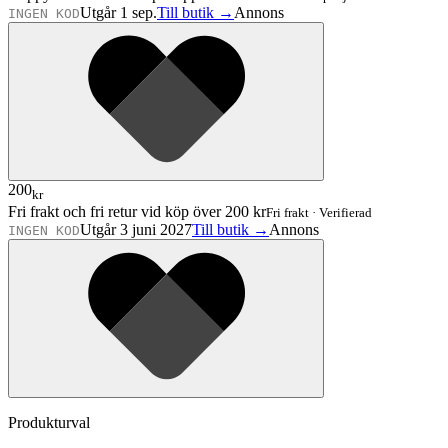
Utgår 1 sep.
Till butik →
Annons
INGEN KOD
200
kr
Fri frakt och fri retur vid köp över 200 kr
Fri frakt
·
Verifierad
Utgår 3 juni 2027
Till butik →
Annons
INGEN KOD
Produkturval