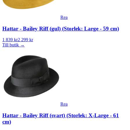
Rea
Hattar - Bailey Riff (gul) (Storlek: Large - 59 cm)
1 839 kr
2 299 kr
Till butik
→
Rea
Hattar - Bailey Riff (svart) (Storlek: X-Large - 61
cm)