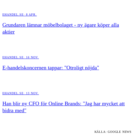
EHANDEL.SE
·
8 APR.
Grundaren lämnar möbelbolaget - ny ägare köper alla
aktier
EHANDEL.SE
·
16 NOV.
E-handelskoncernen tappar: "Otroligt nöjda"
EHANDEL.SE
·
13 NOV.
Han blir ny CFO för Online Brands: "Jag har mycket att
bidra med"
KÄLLA: GOOGLE NEWS