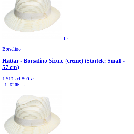
Rea
Borsalino
Hattar - Borsalino Siculo (creme) (Storlek: Small -
57 cm)
1 519 kr
1 899 kr
Till butik
→