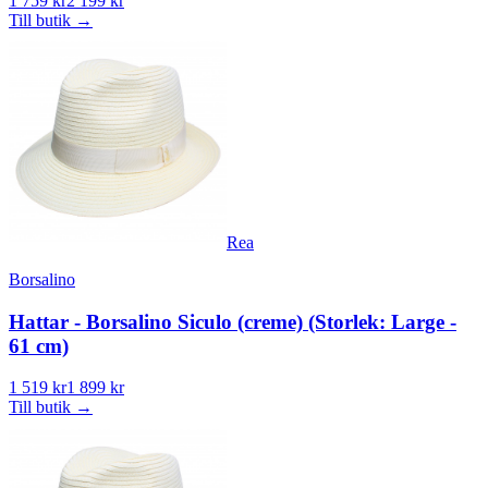
1 759 kr
2 199 kr
Till butik
→
Rea
Borsalino
Hattar - Borsalino Siculo (creme) (Storlek: Large -
61 cm)
1 519 kr
1 899 kr
Till butik
→