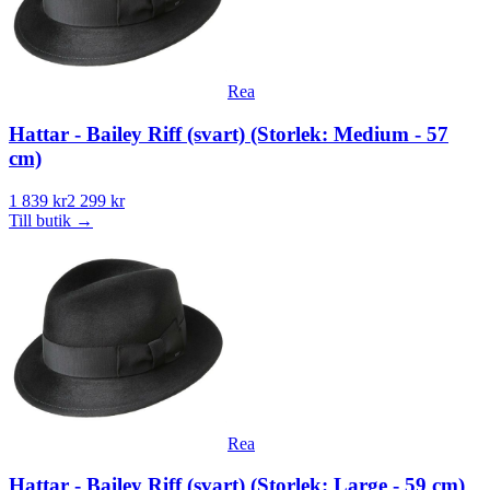
Rea
Hattar - Bailey Riff (svart) (Storlek: Medium - 57
cm)
1 839 kr
2 299 kr
Till butik
→
Rea
Hattar - Bailey Riff (svart) (Storlek: Large - 59 cm)