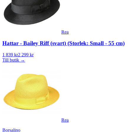
Rea
Hattar - Bailey Riff (svart) (Storlek: Small - 55 cm)
1 839 kr
2 299 kr
Till butik
→
Rea
Borsalino