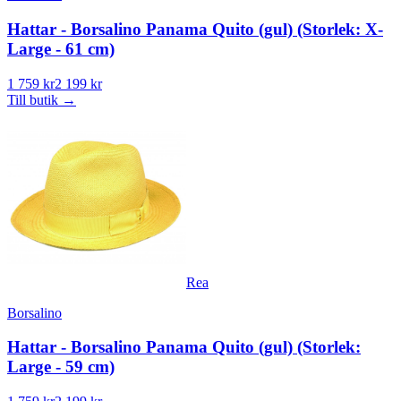
Hattar - Borsalino Panama Quito (gul) (Storlek: X-
Large - 61 cm)
1 759 kr
2 199 kr
Till butik
→
Rea
Borsalino
Hattar - Borsalino Panama Quito (gul) (Storlek:
Large - 59 cm)