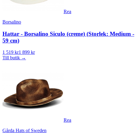
Rea
Borsalino
Hattar - Borsalino Siculo (creme) (Storlek: Medium -
59 cm)
1 519 kr
1 899 kr
Till butik
→
Rea
Gårda Hats of Sweden