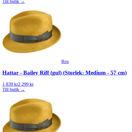
Till butik
→
Rea
Hattar - Bailey Riff (gul) (Storlek: Medium - 57 cm)
1 839 kr
2 299 kr
Till butik
→