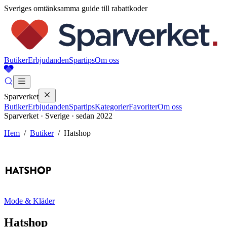
Sveriges omtänksamma guide till rabattkoder
Butiker
Erbjudanden
Spartips
Om oss
Sparverket
Butiker
Erbjudanden
Spartips
Kategorier
Favoriter
Om oss
Sparverket · Sverige · sedan 2022
Hem
/
Butiker
/
Hatshop
Mode & Kläder
Hatshop