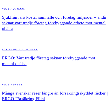
VIA TT
·
26 MARS
Sjukfrånvaro kostar samhälle och företag miljarder – ändå
saknar vart tredje företag förebyggande arbete mot mental
ohälsa
SAK &AMP; LIV
·
26 MARS
ERGO: Vart tredje företag saknar förebyggande mot
mental ohälsa
VIA TT
·
19 FEB.
Många svenskar reser längre än försäkringsskyddet räcker |
ERGO Försäkring Filial