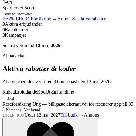
4.2
/5
Sparverket Score
Baserat på
0
recensioner
Besök
ERGO Försäkring
→
Annons
Se aktiva rabatter
3
Aktiva erbjudanden
0
Rabattkoder
3
Kampanjer
Senast verifierad
12 maj 2026
Almanackan
Aktiva
rabatter & koder
Alla verifierade av vår redaktion senast den
12 maj 2026
.
Rabatt
Erbjudande
Kod
Utgår
Handling
—
deal
Reseförsäkring Ung — billigaste alternativet för resenärer upp till 35
år
Kampanj
·
Verifierad
Utgår 12 maj 2027
Till butik →
Annons
INGEN KOD