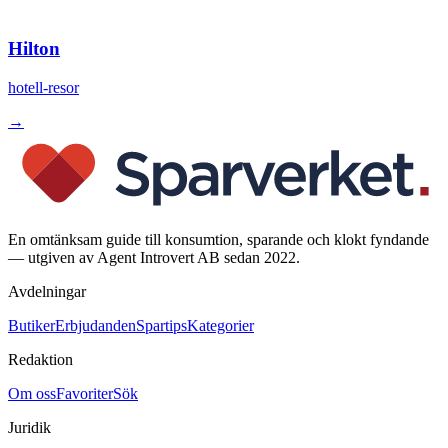
Hilton
hotell-resor
→
En omtänksam guide till konsumtion, sparande och klokt fyndande
— utgiven av Agent Introvert AB sedan 2022.
Avdelningar
Butiker
Erbjudanden
Spartips
Kategorier
Redaktion
Om oss
Favoriter
Sök
Juridik