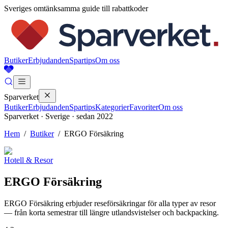
Sveriges omtänksamma guide till rabattkoder
Butiker
Erbjudanden
Spartips
Om oss
Sparverket
Butiker
Erbjudanden
Spartips
Kategorier
Favoriter
Om oss
Sparverket · Sverige · sedan 2022
Hem
/
Butiker
/
ERGO Försäkring
Hotell & Resor
ERGO Försäkring
ERGO Försäkring erbjuder reseförsäkringar för alla typer av resor
— från korta semestrar till längre utlandsvistelser och backpacking.