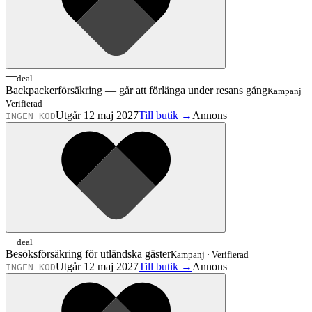
—
deal
Backpackerförsäkring — går att förlänga under resans gång
Kampanj
·
Verifierad
Utgår 12 maj 2027
Till butik →
Annons
INGEN KOD
—
deal
Besöksförsäkring för utländska gäster
Kampanj
·
Verifierad
Utgår 12 maj 2027
Till butik →
Annons
INGEN KOD