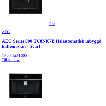
Rea
AEG
AEG Series 800 TC8NK7B Helautomatisk inbyggd
kaffemaskin - Svart
19 200 kr
24 500 kr
Till butik
→