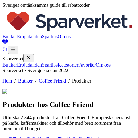
Sveriges omtänksamma guide till rabattkoder
Butiker
Erbjudanden
Spartips
Om oss
Sparverket
Butiker
Erbjudanden
Spartips
Kategorier
Favoriter
Om oss
Sparverket · Sverige · sedan 2022
Hem
/
Butiker
/
Coffee Friend
/
Produkter
Produkter hos
Coffee Friend
Utforska
2 844
produkter från
Coffee Friend
.
Europeisk specialist
på kaffe, kaffemaskiner och tillbehör med brett sortiment från
premium till budget.