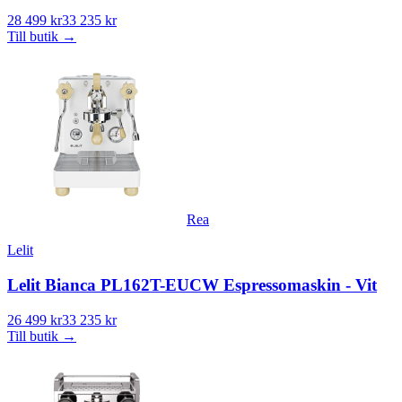
28 499 kr
33 235 kr
Till butik
→
Rea
Lelit
Lelit Bianca PL162T-EUCW Espressomaskin - Vit
26 499 kr
33 235 kr
Till butik
→