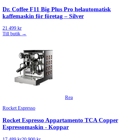
Dr. Coffee F11 Big Plus Pro helautomatisk
kaffemaskin för företag – Silver
21 499 kr
Till butik
→
Rea
Rocket Espresso
Rocket Espresso Appartamento TCA Copper
Espressomaskin - Koppar
17 489 kr
20 900 kr