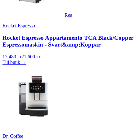
Rea
Rocket Espresso
Rocket Espresso Appartamento TCA Black/Copper
Espressomaskin - Svart&amp;Koppar
17 489 kr
21 600 kr
Till butik
→
Dr. Coffee