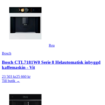
Rea
Bosch
Bosch CTL7181W0 Serie 8 Helautomatisk inbyggd
kaffemaskin - Vit
23 503 kr
25 660 kr
Till butik
→