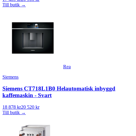
Till butik
→
Rea
Siemens
Siemens CT718L1B0 Helautomatisk inbyggd
kaffemaskin - Svart
18 878 kr
20 520 kr
Till butik
→