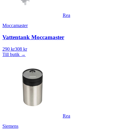
Rea
Moccamaster
Vattentank Moccamaster
290 kr
308 kr
Till butik
→
Rea
Siemens