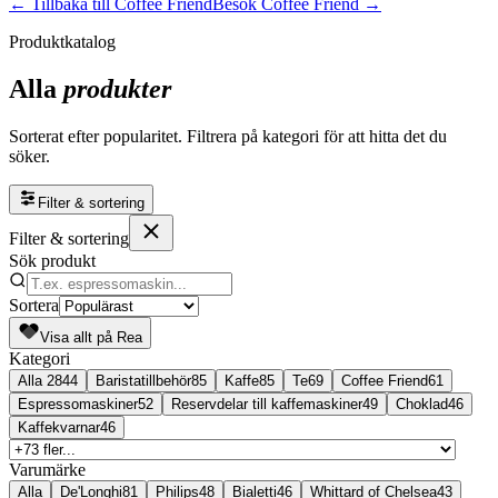
← Tillbaka till
Coffee Friend
Besök
Coffee Friend
→
Produktkatalog
Alla
produkter
Sorterat efter popularitet. Filtrera på kategori för att hitta det du
söker.
Filter & sortering
Filter & sortering
Sök produkt
Sortera
Visa allt på Rea
Kategori
Alla
2844
Baristatillbehör
85
Kaffe
85
Te
69
Coffee Friend
61
Espressomaskiner
52
Reservdelar till kaffemaskiner
49
Choklad
46
Kaffekvarnar
46
Varumärke
Alla
De'Longhi
81
Philips
48
Bialetti
46
Whittard of Chelsea
43