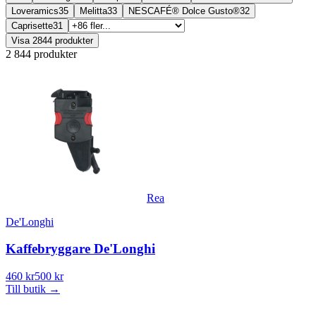
Loveramics
35
Melitta
33
NESCAFÉ® Dolce Gusto®
32
Caprisette
31
Visa
2844
produkter
2 844 produkter
Rea
De'Longhi
Kaffebryggare De'Longhi
460 kr
500 kr
Till butik
→