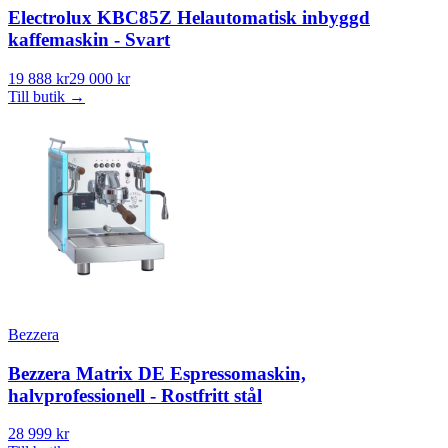
Electrolux KBC85Z Helautomatisk inbyggd
kaffemaskin - Svart
19 888 kr
29 000 kr
Till butik
→
Bezzera
Bezzera Matrix DE Espressomaskin,
halvprofessionell - Rostfritt stål
28 999 kr