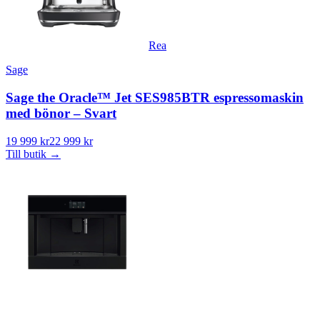
Rea
Sage
Sage the Oracle™ Jet SES985BTR espressomaskin
med bönor – Svart
19 999 kr
22 999 kr
Till butik
→