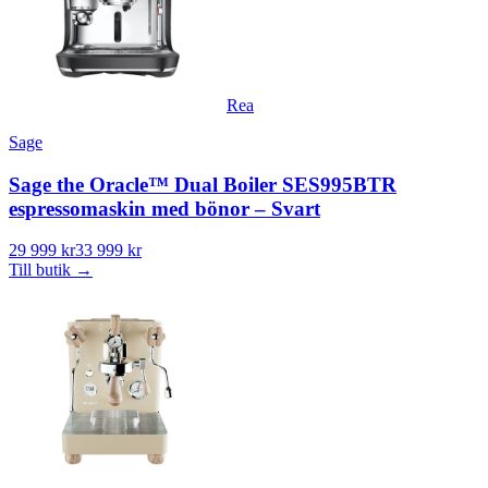
Rea
Sage
Sage the Oracle™ Dual Boiler SES995BTR
espressomaskin med bönor – Svart
29 999 kr
33 999 kr
Till butik
→