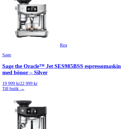
Rea
Sage
Sage the Oracle™ Jet SES985BSS espressomaskin
med bönor – Silver
19 999 kr
22 999 kr
Till butik
→