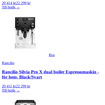
20 414 kr
22 299 kr
Till butik
→
Rea
Rancilio
Rancilio Silvia Pro X dual boiler Espressomaskin -
för hem, Black/Svart
20 411 kr
22 299 kr
Till butik
→