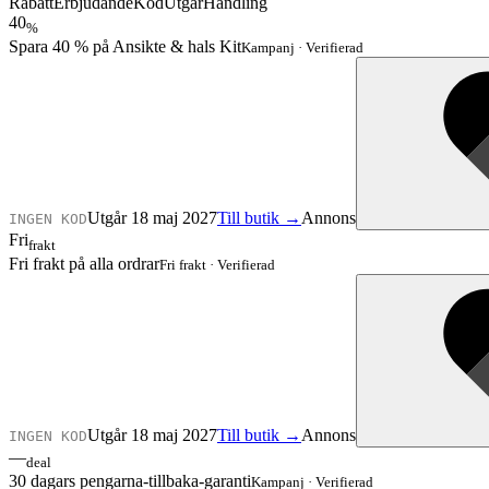
Rabatt
Erbjudande
Kod
Utgår
Handling
40
%
Spara 40 % på Ansikte & hals Kit
Kampanj
·
Verifierad
Utgår 18 maj 2027
Till butik →
Annons
INGEN KOD
Fri
frakt
Fri frakt på alla ordrar
Fri frakt
·
Verifierad
Utgår 18 maj 2027
Till butik →
Annons
INGEN KOD
—
deal
30 dagars pengarna-tillbaka-garanti
Kampanj
·
Verifierad