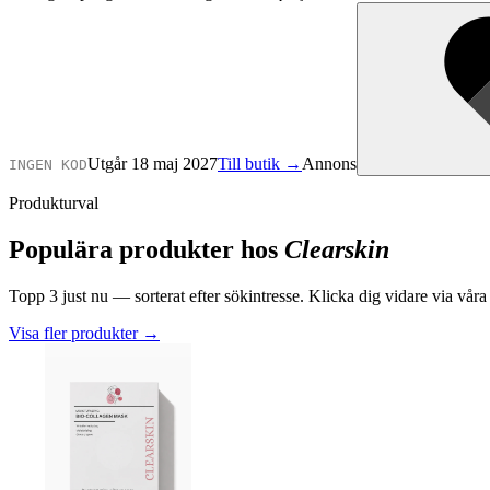
Utgår 18 maj 2027
Till butik →
Annons
INGEN KOD
Produkturval
Populära produkter hos
Clearskin
Topp
3
just nu — sorterat efter sökintresse. Klicka dig vidare via våra 
Visa fler produkter
→