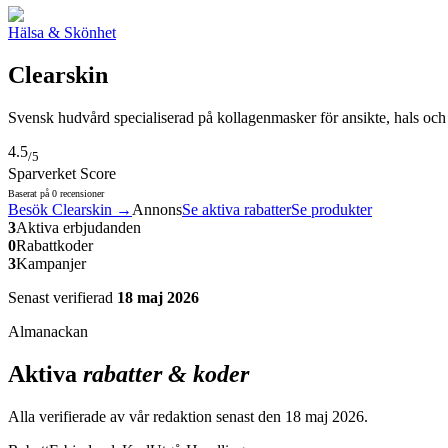
Hälsa & Skönhet
Clearskin
Svensk hudvård specialiserad på kollagenmasker för ansikte, hals och 
4.5
/5
Sparverket Score
Baserat på
0
recensioner
Besök
Clearskin
→
Annons
Se aktiva rabatter
Se produkter
3
Aktiva erbjudanden
0
Rabattkoder
3
Kampanjer
Senast verifierad
18 maj 2026
Almanackan
Aktiva
rabatter & koder
Alla verifierade av vår redaktion senast den
18 maj 2026
.