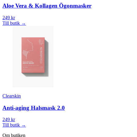
Aloe Vera & Kollagen Ögonmasker
249 kr
Till butik
→
Clearskin
Anti-aging Halsmask 2.0
249 kr
Till butik
→
Om butiken