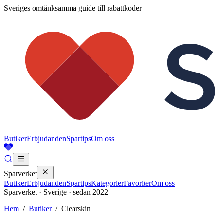
Sveriges omtänksamma guide till rabattkoder
Butiker
Erbjudanden
Spartips
Om oss
Sparverket
Butiker
Erbjudanden
Spartips
Kategorier
Favoriter
Om oss
Sparverket · Sverige · sedan 2022
Hem
/
Butiker
/
Clearskin