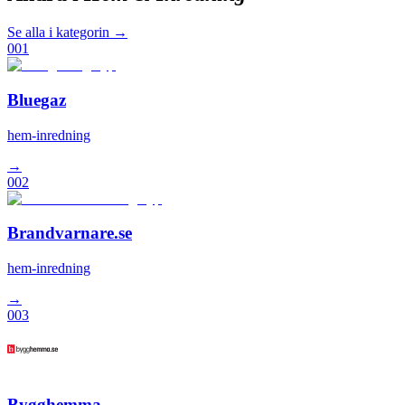
Se alla i kategorin →
001
Bluegaz
hem-inredning
→
002
Brandvarnare.se
hem-inredning
→
003
Bygghemma