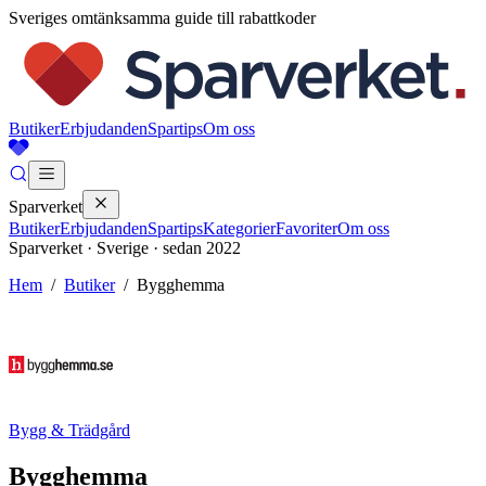
Sveriges omtänksamma guide till rabattkoder
Butiker
Erbjudanden
Spartips
Om oss
Sparverket
Butiker
Erbjudanden
Spartips
Kategorier
Favoriter
Om oss
Sparverket · Sverige · sedan 2022
Hem
/
Butiker
/
Bygghemma
Bygg & Trädgård
Bygghemma