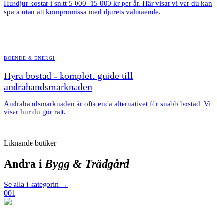
Husdjur kostar i snitt 5 000–15 000 kr per år. Här visar vi var du kan
spara utan att kompromissa med djurets välmående.
BOENDE & ENERGI
Hyra bostad - komplett guide till
andrahandsmarknaden
Andrahandsmarknaden är ofta enda alternativet för snabb bostad. Vi
visar hur du gör rätt.
Liknande butiker
Andra i
Bygg & Trädgård
Se alla i kategorin →
001