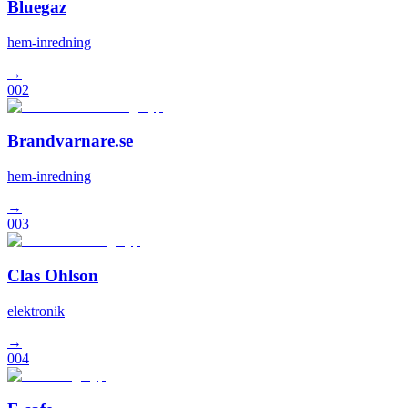
Bluegaz
hem-inredning
→
002
Brandvarnare.se
hem-inredning
→
003
Clas Ohlson
elektronik
→
004