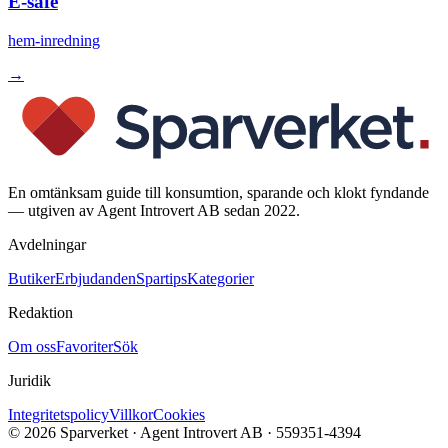
E-safe
hem-inredning
→
En omtänksam guide till konsumtion, sparande och klokt fyndande
— utgiven av Agent Introvert AB sedan 2022.
Avdelningar
Butiker
Erbjudanden
Spartips
Kategorier
Redaktion
Om oss
Favoriter
Sök
Juridik
Integritetspolicy
Villkor
Cookies
©
2026
Sparverket · Agent Introvert AB · 559351-4394