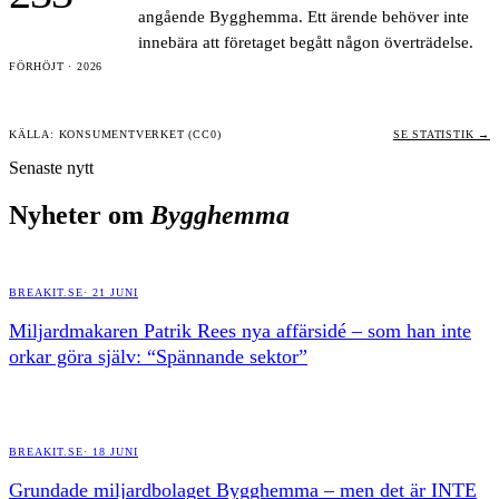
angående
Bygghemma
. Ett ärende behöver inte
innebära att företaget begått någon överträdelse.
FÖRHÖJT
·
2026
KÄLLA: KONSUMENTVERKET (CC0)
SE STATISTIK →
Senaste nytt
Nyheter om
Bygghemma
BREAKIT.SE
·
21 JUNI
Miljardmakaren Patrik Rees nya affärsidé – som han inte
orkar göra själv: “Spännande sektor”
BREAKIT.SE
·
18 JUNI
Grundade miljardbolaget Bygghemma – men det är INTE