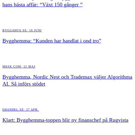
hans bästa affär: “Växt 150 gånger ”
BYGGAHUS.SE
·
16 JUNI
Bygghemma: “Kunden har handlat i ond tro”
MKSE.COM
·
12 MAJ
Bygghemma, Nordic Nest och Trademax väljer Algorithma
AI. Så införs stödet
EHANDEL.SE
·
27 APR.
Klart: Bygghemma-toppen blir ny finanschef på Rugvista