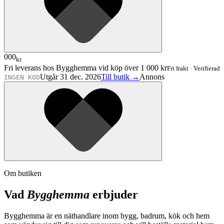
000
kr
Fri leverans hos Bygghemma vid köp över 1 000 kr
Fri frakt
·
Verifierad
Utgår 31 dec. 2026
Till butik →
Annons
INGEN KOD
Om butiken
Vad
Bygghemma
erbjuder
Bygghemma är en näthandlare inom bygg, badrum, kök och hem