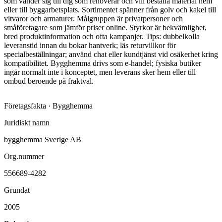
som vänder sig till dig som renoverar och vill beställa material hem
eller till byggarbetsplats. Sortimentet spänner från golv och kakel till
vitvaror och armaturer. Målgruppen är privatpersoner och
småföretagare som jämför priser online. Styrkor är bekvämlighet,
bred produktinformation och ofta kampanjer. Tips: dubbelkolla
leveranstid innan du bokar hantverk; läs returvillkor för
specialbeställningar; använd chat eller kundtjänst vid osäkerhet kring
kompatibilitet. Bygghemma drivs som e-handel; fysiska butiker
ingår normalt inte i konceptet, men leverans sker hem eller till
ombud beroende på fraktval.
Företagsfakta ·
Bygghemma
Juridiskt namn
bygghemma Sverige AB
Org.nummer
556689-4282
Grundat
2005