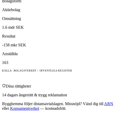
Bolagsform
Aktiebolag
Omsättning
1.6 mdr SEK
Resultat
-158 mkr SEK
Anställda
163
KÄLLA: BOLAGSVERKET / OFFENTLIGA REGISTER
Dina rättigheter
14 dagars ångerrätt & trygg reklamation
Bygghemma
följer distansavtalslagen. Missnöjd? Vänd dig till
ARN
eller
Konsumentverket
— kostnadsfritt.