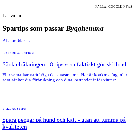
KÄLLA: GOOGLE NEWS
Läs vidare
Spartips som passar
Bygghemma
Alla artiklar →
BOENDE & ENERGI
Sänk elräkningen - 8 tips som faktiskt gör skillnad
Elpriserna har varit höga de senaste åren. Här är konkreta åtgärder
som sänker din förbrukning och dina kostnader inför vintern.
VARDAGSTIPS
Spara pengar på hund och katt - utan att tumma på
kvaliteten