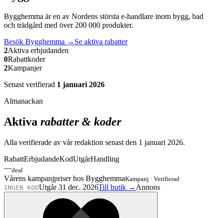
Bygghemma är en av Nordens största e-handlare inom bygg, bad
och trädgård med över 200 000 produkter.
Besök
Bygghemma
→
Se aktiva rabatter
2
Aktiva erbjudanden
0
Rabattkoder
2
Kampanjer
Senast verifierad
1 januari 2026
Almanackan
Aktiva
rabatter & koder
Alla verifierade av vår redaktion senast den
1 januari 2026
.
Rabatt
Erbjudande
Kod
Utgår
Handling
—
deal
Vårens kampanjpriser hos Bygghemma
Kampanj
·
Verifierad
Utgår 31 dec. 2026
Till butik →
Annons
INGEN KOD