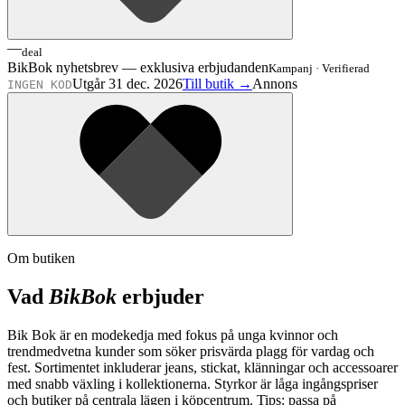
—
deal
BikBok nyhetsbrev — exklusiva erbjudanden
Kampanj
·
Verifierad
Utgår 31 dec. 2026
Till butik →
Annons
INGEN KOD
Om butiken
Vad
BikBok
erbjuder
Bik Bok är en modekedja med fokus på unga kvinnor och
trendmedvetna kunder som söker prisvärda plagg för vardag och
fest. Sortimentet inkluderar jeans, stickat, klänningar och accessoarer
med snabb växling i kollektionerna. Styrkor är låga ingångspriser
och butiker på centrala lägen i köpcentrum. Tips: passa på