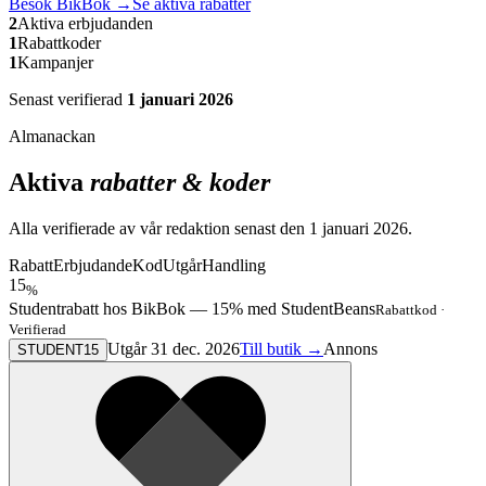
Besök
BikBok
→
Se aktiva rabatter
2
Aktiva erbjudanden
1
Rabattkoder
1
Kampanjer
Senast verifierad
1 januari 2026
Almanackan
Aktiva
rabatter & koder
Alla verifierade av vår redaktion senast den
1 januari 2026
.
Rabatt
Erbjudande
Kod
Utgår
Handling
15
%
Studentrabatt hos BikBok — 15% med StudentBeans
Rabattkod
·
Verifierad
Utgår 31 dec. 2026
Till butik →
Annons
STUDENT15