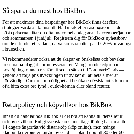
Så sparar du mest hos BikBok
För att maximera dina besparingar hos BikBok finns det flera
strategier värda att känna till. Håll utkik efter säsongsreor — de
bästa priserna hittar du ofta under mellandagsrean i december/januari
och sommarrean i juni/juli. Registrera dig för BikBoks nyhetsbrev
om de erbjuder ett sådant, då välkomstrabatter på 10–20% är vanliga
i branschen.
Vi rekommenderar också att du skapar en önskelista och bevakar
priserna på plagg du är intresserad av. Många modekedjor har
prishöjningar innan rea för att sedan sänka till "ordinarie" pris —
genom att följa prisutvecklingen undviker du att betala mer än
nödvändigt. Om du har möjlighet att besöka en fysisk butik kan du
ofta hitta extra bra fynd i outlet-hörnan eller bland returer.
Returpolicy och köpvillkor hos BikBok
Innan du handlar hos BikBok är det bra att känna till deras retur-
och bytesvillkor. Enligt svensk konsumentlagstiftning har du alltid
14 dagars ångerrätt vid distansköp (köp online), men många
klädbutiker erbjuder längre bytestid — ibland upp till 30 eller 60