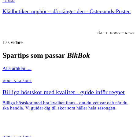
·
6 MAJ
Klädbutiken upphör – då stänger den - Östersunds-Posten
KÄLLA: GOOGLE NEWS
Läs vidare
Spartips som passar
BikBok
Alla artiklar →
MODE & KLÄDER
Billiga höstskor med kvalitet - guide inför regnet
Billiga höstskor med bra kvalitet finns - om du vet var och när du
ska handla. Vi guidar dig till skor som håller hela säsongen.