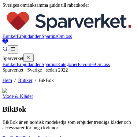
Sveriges omtänksamma guide till rabattkoder
Butiker
Erbjudanden
Spartips
Om oss
Sparverket
Butiker
Erbjudanden
Spartips
Kategorier
Favoriter
Om oss
Sparverket · Sverige · sedan 2022
Hem
/
Butiker
/
BikBok
Mode & Kläder
BikBok
BikBok är en nordisk modekedja som erbjuder trendiga kläder och
accessoarer för unga kvinnor.