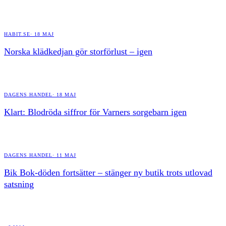
HABIT.SE
·
18 MAJ
Norska klädkedjan gör storförlust – igen
DAGENS HANDEL
·
18 MAJ
Klart: Blodröda siffror för Varners sorgebarn igen
DAGENS HANDEL
·
11 MAJ
Bik Bok-döden fortsätter – stänger ny butik trots utlovad
satsning