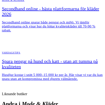
MODE & KLÄDER
Secondhand online - bästa plattformarna för kläder
2026
Secondhand online sparar både pengar och miljö. Vi jämför
plattformarna och visar hur du hittar kvalitetskläder till 70-90 %
rabatt.
VARDAGSTIPS
Spara pengar på hund och katt - utan att tumma på
kvaliteten
Husdjur kostar i snitt 5 000–15 000 kr per år. Här visar vi var du kan
spara utan att kompromissa med djurets välmående.
Liknande butiker
Andra i
Mode & Kläder